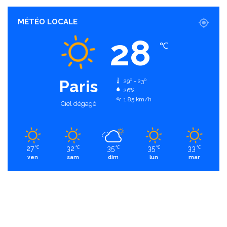
MÉTÉO LOCALE
28
℃
Paris
29º - 23º
26%
1.85 km/h
Ciel dégagé
27
32
35
35
33
℃
℃
℃
℃
℃
ven
sam
dim
lun
mar