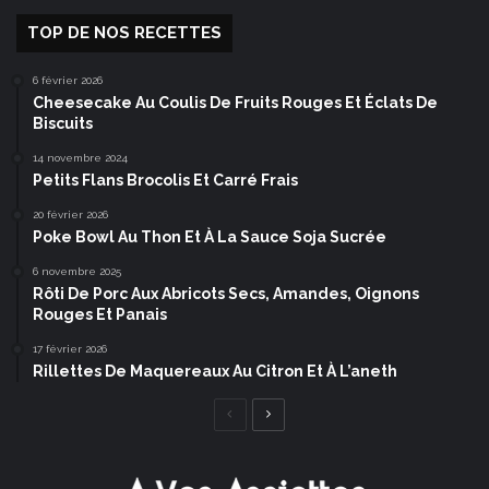
TOP DE NOS RECETTES
6 février 2026
Cheesecake Au Coulis De Fruits Rouges Et Éclats De
Biscuits
14 novembre 2024
Petits Flans Brocolis Et Carré Frais
20 février 2026
Poke Bowl Au Thon Et À La Sauce Soja Sucrée
6 novembre 2025
Rôti De Porc Aux Abricots Secs, Amandes, Oignons
Rouges Et Panais
17 février 2026
Rillettes De Maquereaux Au Citron Et À L’aneth
Page
Page
précédente
suivante