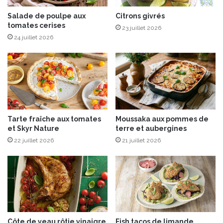
e
s
Salade de poulpe aux
Citrons givrés
tomates cerises
p
23 juillet 2026
é
24 juillet 2026
c
u
l
o
o
s
Tarte fraîche aux tomates
Moussaka aux pommes de
et Skyr Nature
terre et aubergines
22 juillet 2026
21 juillet 2026
Côte de veau rôtie vinaigre
Fish tacos de limande