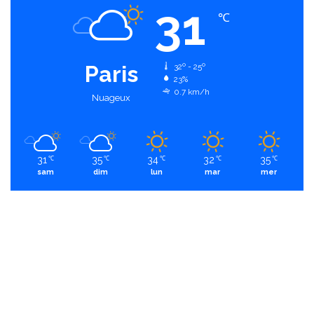
31
℃
Paris
32º - 25º
23%
0.7 km/h
Nuageux
31
35
34
32
35
℃
℃
℃
℃
℃
sam
dim
lun
mar
mer