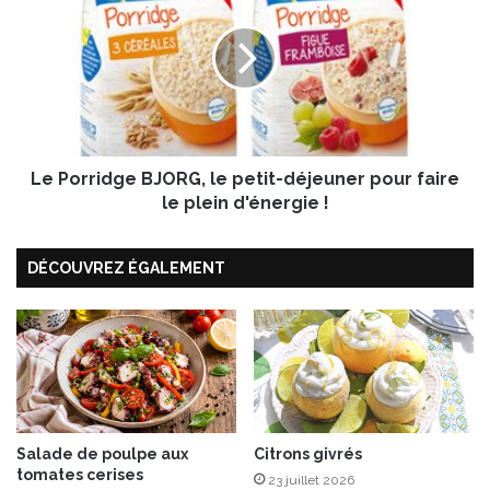
s
P
a
o
l
r
a
r
d
i
e
d
d
g
'
Le Porridge BJORG, le petit-déjeuner pour faire
e
h
B
le plein d'énergie !
e
J
r
O
DÉCOUVREZ ÉGALEMENT
b
R
e
G
s
,
f
l
r
e
a
p
î
e
c
t
h
i
Salade de poulpe aux
Citrons givrés
tomates cerises
e
t
23 juillet 2026