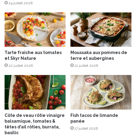
s
-
24 juillet 2026
d
é
j
e
u
n
e
Tarte fraîche aux tomates
Moussaka aux pommes de
r
et Skyr Nature
terre et aubergines
p
22 juillet 2026
21 juillet 2026
o
u
r
f
a
i
r
e
Côte de veau rôtie vinaigre
Fish tacos de limande
l
balsamique, tomates &
panée
e
têtes d’ail rôties, burrata,
17 juillet 2026
p
basilic