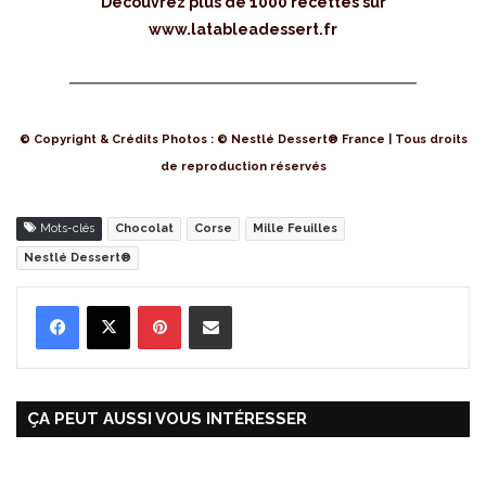
Découvrez plus de 1000 recettes sur
www.latableadessert.fr
© Copyright & Crédits Photos : © Nestlé Dessert® France | Tous droits
de reproduction réservés
Mots-clés
Chocolat
Corse
Mille Feuilles
Nestlé Dessert®
Pinterest
Partager par Email
ÇA PEUT AUSSI VOUS INTÉRESSER