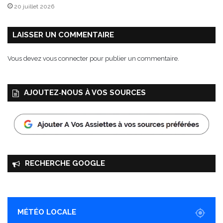
l
20 juillet 2026
e
i
n
LAISSER UN COMMENTAIRE
d
'
Vous devez
vous connecter
pour publier un commentaire.
é
n
e
AJOUTEZ‑NOUS À VOS SOURCES
r
g
i
e
!
RECHERCHE GOOGLE
MÉTÉO LOCALE