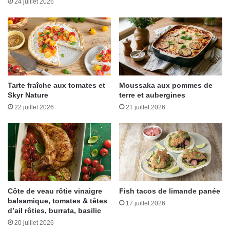
t
24 juillet 2026
s
C
s
o
e
r
z
s
a
é
u
x
Tarte fraîche aux tomates et
Moussaka aux pommes de
É
Skyr Nature
terre et aubergines
d
22 juillet 2026
21 juillet 2026
i
t
i
o
n
s
T
e
Côte de veau rôtie vinaigre
Fish tacos de limande panée
r
balsamique, tomates & têtes
17 juillet 2026
r
d’ail rôties, burrata, basilic
e
20 juillet 2026
v