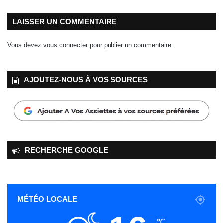
i
v
LAISSER UN COMMENTAIRE
a
n
Vous devez
vous connecter
pour publier un commentaire.
t
e
AJOUTEZ‑NOUS À VOS SOURCES
RECHERCHE GOOGLE
MÉTÉO LOCALE
℃