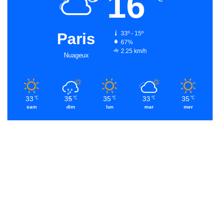
16
Paris
33º - 15º
67%
2.25 km/h
Nuageux
33
35
35
33
35
℃
℃
℃
℃
℃
sam
dim
lun
mar
mer