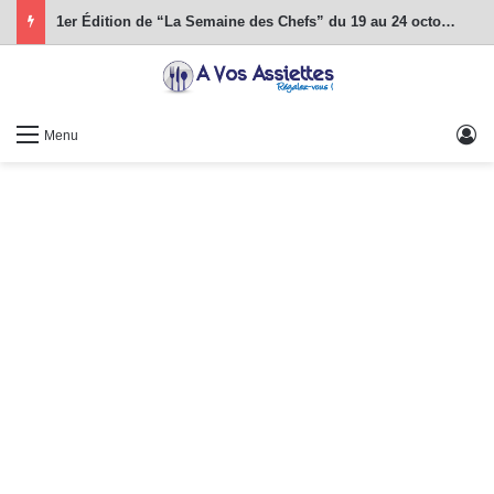
1er Édition de “La Semaine des Chefs” du 19 au 24 octobre 2026
S
Menu