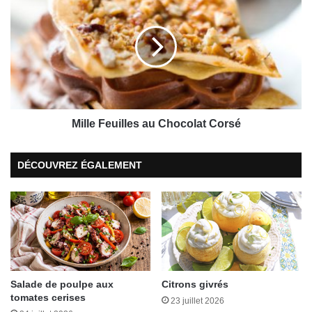
é
i
t
l
a
l
r
e
i
F
e
e
n
u
n
i
e
l
Mille Feuilles au Chocolat Corsé
!
l
d
e
DÉCOUVREZ ÉGALEMENT
’
s
H
a
é
u
l
C
è
h
n
o
e
c
D
o
e
Salade de poulpe aux
Citrons givrés
l
tomates cerises
f
a
23 juillet 2026
o