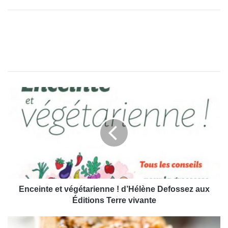
E
n
c
e
i
n
t
e
e
t
Enceinte et végétarienne ! d’Hélène Defossez aux
v
Éditions Terre vivante
é
g
M