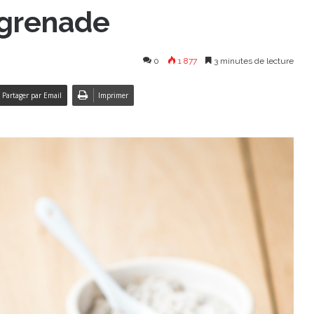
 grenade
0
1 877
3 minutes de lecture
Partager par Email
Imprimer