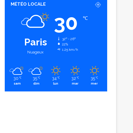
MÉTÉO LOCALE
30
℃
Paris
32º - 26º
22%
1.25 km/h
Nuageux
30
35
34
32
35
℃
℃
℃
℃
℃
sam
dim
lun
mar
mer