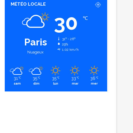
MÉTÉO LOCALE
30
℃
Paris
31º - 26º
29%
1.02 km/h
Nuageux
31
35
35
33
36
℃
℃
℃
℃
℃
sam
dim
lun
mar
mer