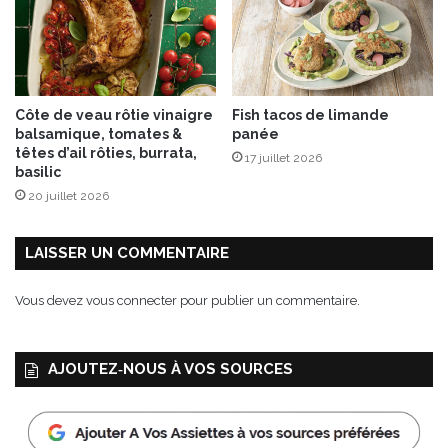
c
o
h
m
a
a
m
t
p
e
Côte de veau rôtie vinaigre
Fish tacos de limande
i
s
balsamique, tomates &
panée
g
c
têtes d’ail rôties, burrata,
17 juillet 2026
n
o
basilic
o
n
20 juillet 2026
n
f
s
i
p
t
LAISSER UN COMMENTAIRE
o
e
ê
s
Vous devez
vous connecter
pour publier un commentaire.
l
é
s
AJOUTEZ‑NOUS À VOS SOURCES