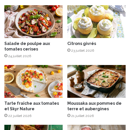
a
e
n
a
c
u
e
,
I
l
G
e
P
n
r
t
Salade de poulpe aux
Citrons givrés
â
tomates cerises
i
23 juillet 2026
p
l
24 juillet 2026
é
l
E
e
n
s
t
c
r
o
e
r
m
a
Tarte fraîche aux tomates
Moussaka aux pommes de
o
i
et Skyr Nature
terre et aubergines
n
l
t
22 juillet 2026
21 juillet 2026
e
e
t
t
t