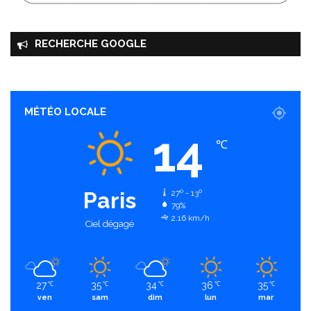
RECHERCHE GOOGLE
MÉTÉO LOCALE
14
℃
Paris
27º - 13º
79%
2.16 km/h
Ciel dégagé
27
35
34
36
35
℃
℃
℃
℃
℃
ven
sam
dim
lun
mar