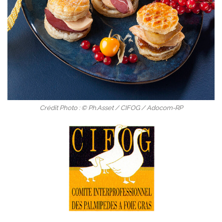
Crédit Photo : © Ph.Asset / CIFOG / Adocom-RP