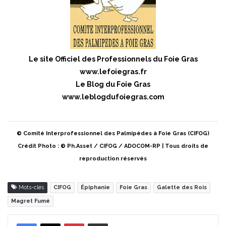
Le site Officiel des Professionnels du Foie Gras
www.lefoiegras.fr
Le Blog du Foie Gras
www.leblogdufoiegras.com
© Comité Interprofessionnel des Palmipèdes à Foie Gras (CIFOG)
Crédit Photo : © Ph.Asset / CIFOG / ADOCOM-RP | Tous droits de
reproduction réservés
Mots-clés
CIFOG
Épiphanie
Foie Gras
Galette des Rois
Magret Fumé
Pinterest
Partager par Email