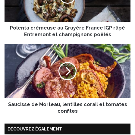
t
a
c
r
Polenta crémeuse au Gruyère France IGP râpé
é
m
Entremont et champignons poêlés
e
u
S
s
a
e
u
a
c
u
i
G
s
r
s
u
e
y
d
è
Saucisse de Morteau, lentilles corail et tomates
e
r
M
confites
e
o
F
r
r
DÉCOUVREZ ÉGALEMENT
t