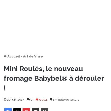
Accueil
>
Art de Vivre
Mini Roulés, le nouveau
fromage Babybel® à dérouler
!
20 juin 2017
0
5 004
1 minute de lecture