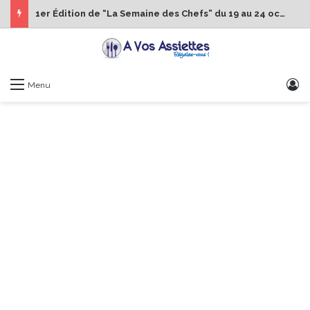
1er Édition de “La Semaine des Chefs” du 19 au 24 octobre 2026
S
Menu