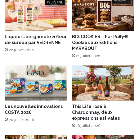
d
e
e
r
v
m
o
i
u
e
s
r
Liqueurs bergamote & fleur
BIG COOKIES – Par Puffy®
p
de sureau par VEDRENNE
Cookies aux Éditions
L
MARABOUT
r
a
22 juillet 2026
é
b
21 juillet 2026
s
e
e
l
n
R
t
o
e
u
r
g
s
e
Les nouvelles innovations
This Life rosé &
a
à
COSTA 2026
Chardonnay, deux
c
l
expressions estivales
20 juillet 2026
u
'
16 juillet 2026
v
i
é
t