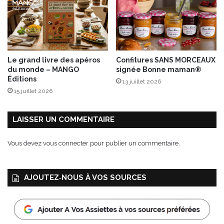
e
a
E
l
X
i
P
e
R
n
E
n
Le grand livre des apéros
Confitures SANS MORCEAUX
S
e
du monde – MANGO
signée Bonne maman®
S
Éditions
13 juillet 2026
I
15 juillet 2026
O
N
e
LAISSER UN COMMENTAIRE
n
É
Vous devez
vous connecter
pour publier un commentaire.
d
i
t
AJOUTEZ‑NOUS À VOS SOURCES
i
o
n
l
i