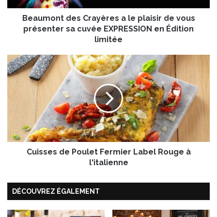
d
Beaumont des Crayères a le plaisir de vous
e
s
présenter sa cuvée EXPRESSION en Édition
C
limitée
r
a
C
y
u
è
i
r
s
e
s
s
e
a
s
l
d
e
e
p
Cuisses de Poulet Fermier Label Rouge à
P
l
o
l'italienne
a
u
i
l
s
DÉCOUVREZ ÉGALEMENT
e
i
t
r
F