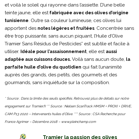
et voilà le soleil qui rayonne dans l’assiette. D’une belle
teinte jaune, elle est
fabriquée avec des olives d’origine
. Outre sa couleur lumineuse, ces olives lui
tunisienne
apportent des
. Concentrée sans
notes légères et fruitées
être trop puissante, sans aucun piquant, l’Huile d’Olive
Tramier Sans Résidus de Pesticides* est subtile et facile à
utiliser.
, elle est
Idéale pour l’assaisonnement
aussi
Voilà sans aucun doute,
adaptée aux cuissons douces.
la
qui fait l’unanimité
parfaite huile d’olive du quotidien
auprès des grands, des petits, des gourmets et des
gourmands, sans inquiétude sur la composition.
* Source : Dans la limite des seuils spécifiés. Retrouvez plus de détails sur notre
engagement sur
Tramier.fr
** Source : Nielsen ScanTrack HMSM + PROXI + DRIVE,
CAM P13 2020 – Intervenants huiles d’Olive. *** Source : CSA Recherche pour
France Agrimer – Décembre 2018 –
www.pleinchamp.com
Tramier la passion des olives