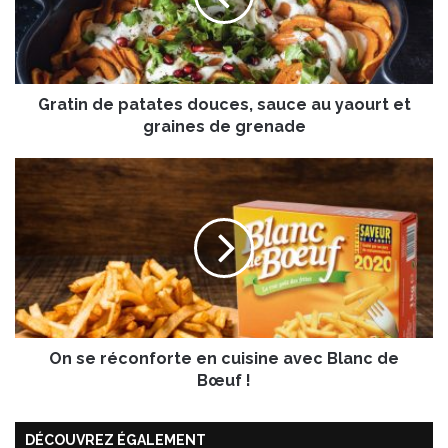
n
d
e
p
Gratin de patates douces, sauce au yaourt et
a
t
graines de grenade
a
t
O
e
n
s
s
d
e
o
r
u
é
c
c
e
o
s
n
,
On se réconforte en cuisine avec Blanc de
f
s
o
Bœuf !
a
r
u
t
c
DÉCOUVREZ ÉGALEMENT
e