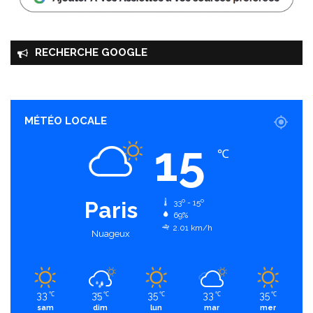
RECHERCHE GOOGLE
MÉTÉO LOCALE
15
℃
Paris
33º - 15º
69%
2.01 km/h
Nuageux
33
35
35
33
35
℃
℃
℃
℃
℃
sam
dim
lun
mar
mer