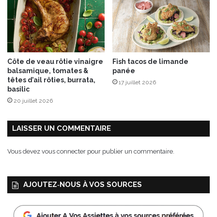
r
œ
e
u
n
f
a
!
d
e
Côte de veau rôtie vinaigre
Fish tacos de limande
balsamique, tomates &
panée
têtes d’ail rôties, burrata,
17 juillet 2026
basilic
20 juillet 2026
LAISSER UN COMMENTAIRE
Vous devez
vous connecter
pour publier un commentaire.
AJOUTEZ‑NOUS À VOS SOURCES