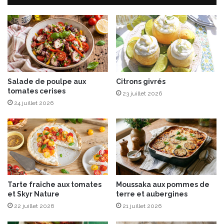
e
e
a
n
u
c
y
u
a
i
o
s
u
i
r
n
Salade de poulpe aux
Citrons givrés
t
tomates cerises
e
23 juillet 2026
e
a
24 juillet 2026
t
v
g
e
r
c
a
B
i
l
n
a
e
n
Tarte fraîche aux tomates
Moussaka aux pommes de
s
c
et Skyr Nature
terre et aubergines
d
d
e
22 juillet 2026
21 juillet 2026
e
g
B