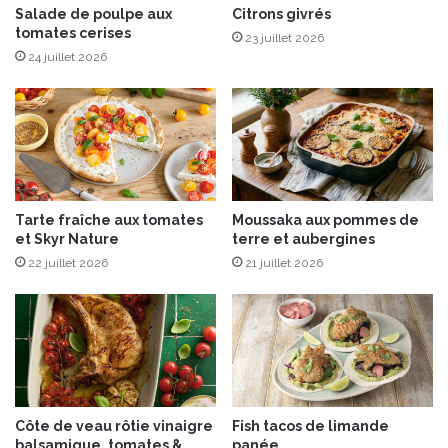
r
a
Salade de poulpe aux
Citrons givrés
tomates cerises
e
f
23 juillet 2026
v
a
24 juillet 2026
e
i
t
t
t
4
e
p
s
e
t
i
Tarte fraîche aux tomates
Moussaka aux pommes de
t
et Skyr Nature
terre et aubergines
s
22 juillet 2026
21 juillet 2026
…
A
v
e
c
A
n
n
Côte de veau rôtie vinaigre
Fish tacos de limande
a
balsamique, tomates &
panée