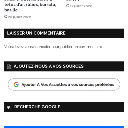
A
têtes d’ail rôties, burrata,
17 juillet 2026
u
basilic
s
20 juillet 2026
t
r
u
LAISSER UN COMMENTAIRE
y
a
Vous devez
vous connecter
pour publier un commentaire.
u
x
É
AJOUTEZ‑NOUS À VOS SOURCES
d
i
t
i
o
n
s
RECHERCHE GOOGLE
L
a
r
o