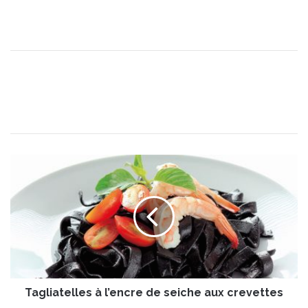
T
a
g
l
i
a
t
e
l
Tagliatelles à l’encre de seiche aux crevettes
l
e