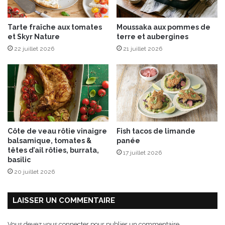
d
u
i
r
Tarte fraîche aux tomates
Moussaka aux pommes de
t
t
et Skyr Nature
terre et aubergines
e
à
d
22 juillet 2026
21 juillet 2026
l
e
a
G
g
n
r
o
e
c
c
c
q
h
u
Côte de veau rôtie vinaigre
Fish tacos de limande
i
e
balsamique, tomates &
panée
à
à
têtes d’ail rôties, burrata,
17 juillet 2026
p
l
basilic
o
a
20 juillet 2026
ê
v
l
a
e
n
LAISSER UN COMMENTAIRE
r
i
l
Vous devez
vous connecter
pour publier un commentaire.