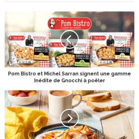
P
o
m
B
i
s
t
r
o
Pom Bistro et Michel Sarran signent une gamme
e
t
Inédite de Gnocchi à poêler
M
i
B
c
r
h
i
e
o
l
c
S
h
a
e
r