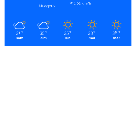
1.02 km/h
Nuageux
31
35
35
33
36
℃
℃
℃
℃
℃
sam
dim
lun
mar
mer