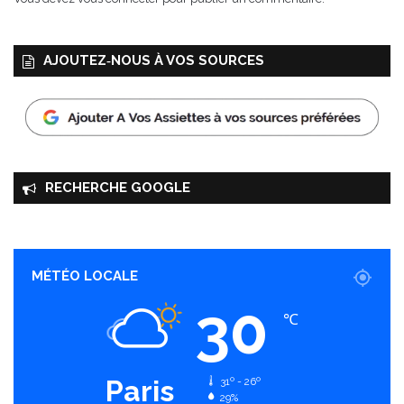
l
e
AJOUTEZ‑NOUS À VOS SOURCES
RECHERCHE GOOGLE
MÉTÉO LOCALE
30
℃
Paris
31º - 26º
29%