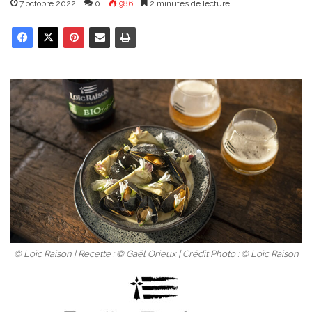
7 octobre 2022
0
986
2 minutes de lecture
© Loïc Raison | Recette : © Gaël Orieux | Crédit Photo : © Loïc Raison