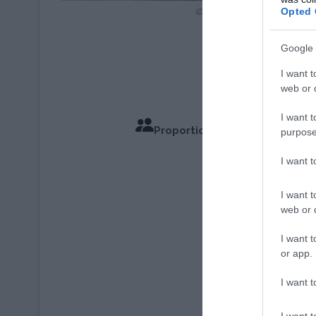
Opted 
© la-viande.fr / INTERBEV /
Google 
I want t
web or d
I want t
Proportions pour 4 à 6 Perso
purpose
Temps de C
I want 
I want t
web or d
I want t
or app.
I want t
I want t