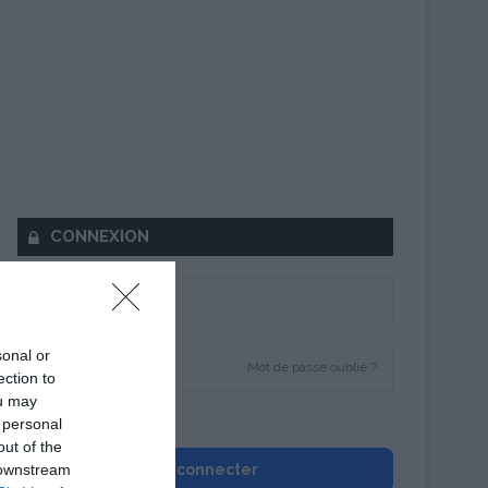
CONNEXION
sonal or
Mot de passe oublié ?
ection to
ou may
Se souvenir de moi
 personal
out of the
 downstream
Se connecter