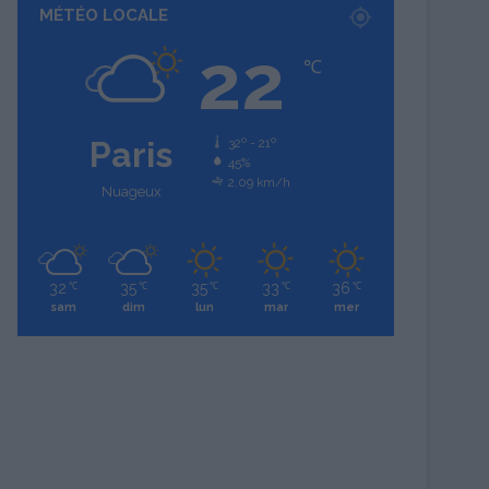
MÉTÉO LOCALE
22
℃
Paris
32º - 21º
45%
2.09 km/h
Nuageux
32
35
35
33
36
℃
℃
℃
℃
℃
sam
dim
lun
mar
mer