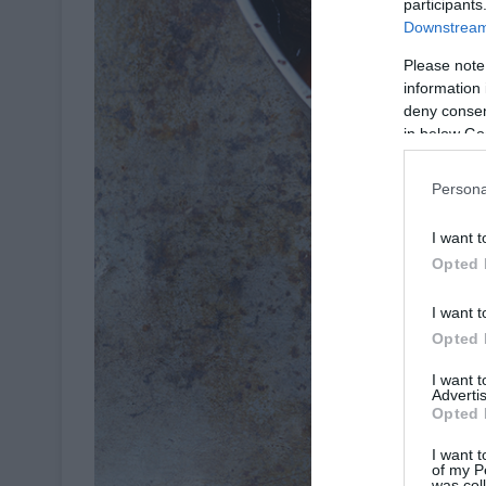
participants
Downstream 
Please note
information 
deny consent
in below Go
Persona
I want t
Opted 
I want t
Opted 
I want 
Advertis
Opted 
I want t
of my P
was col