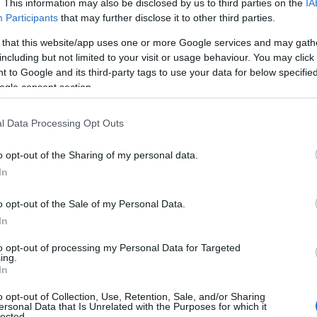
. This information may also be disclosed by us to third parties on the
IA
Participants
that may further disclose it to other third parties.
 that this website/app uses one or more Google services and may gath
including but not limited to your visit or usage behaviour. You may click 
 to Google and its third-party tags to use your data for below specifi
ogle consent section.
l Data Processing Opt Outs
o opt-out of the Sharing of my personal data.
In
o opt-out of the Sale of my Personal Data.
In
to opt-out of processing my Personal Data for Targeted
ing.
In
o opt-out of Collection, Use, Retention, Sale, and/or Sharing
ersonal Data that Is Unrelated with the Purposes for which it
lected.