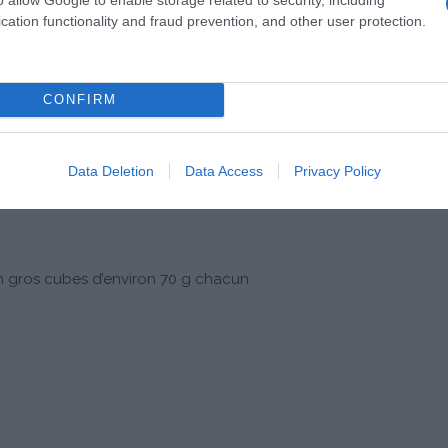
cation functionality and fraud prevention, and other user protection.
CONFIRM
 qui fleure bon les légumes d'automne !
Data Deletion
Data Access
Privacy Policy
n gros cubes d’environ 70 g chacun