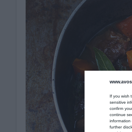
www.avosa
If you wish 
sensitive in
confirm you
continue se
information 
further disc