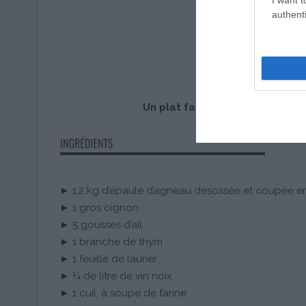
authenti
Un plat familial et chaleureux
► 1,2 kg d’épaule d’agneau désossée et coupée e
► 1 gros oignon
► 5 gousses d’ail
► 1 branche de thym
► 1 feuille de laurier
► ¼ de litre de vin noix
► 1 cuil. à soupe de farine