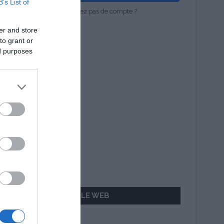
B’s List of
Vous n'avez pas de compte ?
er and store
to grant or
ed purposes
AILLEURS SUR LE WEB