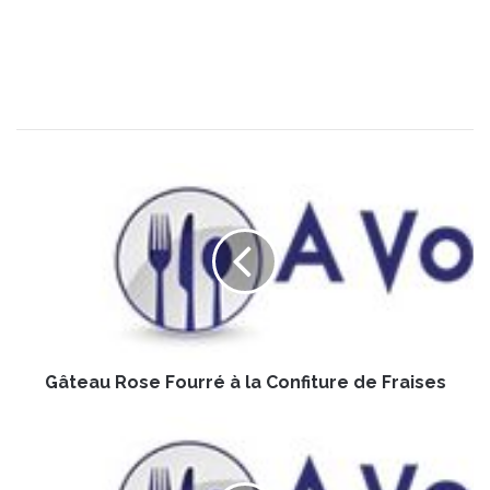
G
â
t
e
a
u
R
o
s
Gâteau Rose Fourré à la Confiture de Fraises
e
F
o
F
u
a
r
r