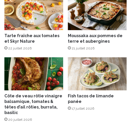
s
Tarte fraîche aux tomates
Moussaka aux pommes de
et Skyr Nature
terre et aubergines
22 juillet 2026
21 juillet 2026
Côte de veau rôtie vinaigre
Fish tacos de limande
balsamique, tomates &
panée
têtes d’ail rôties, burrata,
17 juillet 2026
basilic
20 juillet 2026