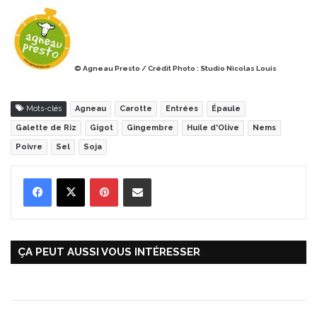
© Agneau Presto / Crédit Photo : Studio Nicolas Louis
Mots-clés
Agneau
Carotte
Entrées
Épaule
Galette de Riz
Gigot
Gingembre
Huile d'Olive
Nems
Poivre
Sel
Soja
Pinterest
Partager par Email
ÇA PEUT AUSSI VOUS INTÉRESSER