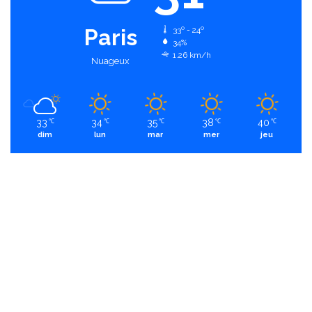
Paris
33º - 24º
34%
1.26 km/h
Nuageux
33
34
35
38
40
℃
℃
℃
℃
℃
dim
lun
mar
mer
jeu