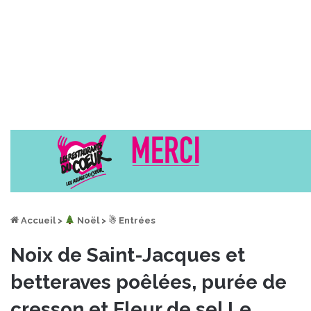
Accueil
>
︎ Noël
>
☃ Entrées
Noix de Saint-Jacques et
betteraves poêlées, purée de
cresson et Fleur de sel Le