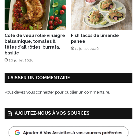
a
d
n
e
o
N
l
o
a
ë
Côte de veau rôtie vinaigre
Fish tacos de limande
à
l
balsamique, tomates &
panée
l
têtes d’ail rôties, burrata,
17 juillet 2026
a
basilic
c
20 juillet 2026
a
n
n
LAISSER UN COMMENTAIRE
e
l
Vous devez
vous connecter
pour publier un commentaire.
l
e
AJOUTEZ‑NOUS À VOS SOURCES