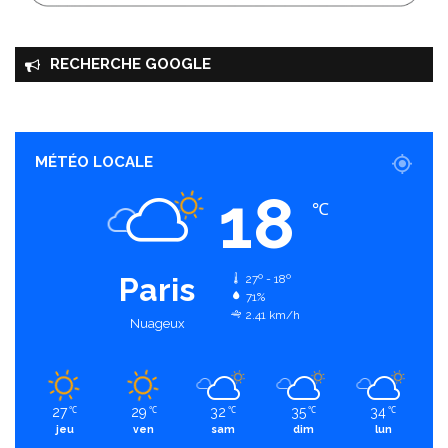
RECHERCHE GOOGLE
MÉTÉO LOCALE
18
℃
Paris
27º - 18º
71%
2.41 km/h
Nuageux
27
29
32
35
34
℃
℃
℃
℃
℃
jeu
ven
sam
dim
lun