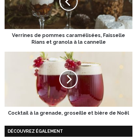
i
n
e
s
d
Verrines de pommes caramélisées, Faisselle
e
p
Rians et granola à la cannelle
o
m
C
m
o
e
c
s
k
c
t
a
a
r
i
a
l
m
à
é
Cocktail à la grenade, groseille et bière de Noël
l
l
a
i
g
DÉCOUVREZ ÉGALEMENT
s
r