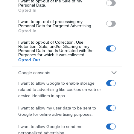
I want to opt-out of the Sale of my
Pommes
Rians
Verrines
Personal Data.
Opted In
Pinterest
Partager par Email
I want to opt-out of processing my
Personal Data for Targeted Advertising.
Opted In
I want to opt-out of Collection, Use,
ÇA PEUT AUSSI VOUS INTÉRESSER
Retention, Sale, and/or Sharing of my
Personal Data that Is Unrelated with the
Purposes for which it was collected.
Opted Out
Google consents
I want to allow Google to enable storage
related to advertising like cookies on web or
device identifiers in apps.
I want to allow my user data to be sent to
Google for online advertising purposes.
I want to allow Google to send me
personalized advertising.