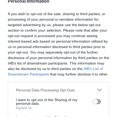
Personal Information
If you wish to opt-out of the sale, sharing to third parties, or
processing of your personal or sensitive information for
targeted advertising by us, please use the below opt-out
section to confirm your selection. Please note that after your
opt-out request is processed you may continue seeing
interest-based ads based on personal information utilized by
us or personal information disclosed to third parties prior to
your opt-out. You may separately opt-out of the further
disclosure of your personal information by third parties on the
IAB’s list of downstream participants. This information may
also be disclosed by us to third parties on the
IAB’s List of
www.rians.com
Downstream Participants
that may further disclose it to other
third parties.
Please note that this website/app uses one or more Google
Personal Data Processing Opt Outs
© Laiteries H. Triballat Rians | Crédits Photos : © Hinalys/Laiteries H.
services and may gather and store information including but
Triballat Rians | Tous droits de reproduction réservés
not limited to your visit or usage behaviour. You may click to
I want to opt-out of the Sharing of my
personal data.
grant or deny consent to Google and its third-party tags to
Opted In
use your data for below specified purposes in below Google
Mots-clés
Cannelle
Caramélisées
Faisselle
Granola®
consent section.