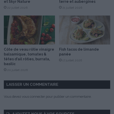
et Skyr Nature
terre et aubergines
i
o
n
22 juillet 2026
21 juillet 2026
ê
g
l
e
é
m
e
b
s
r
,
e
p
,
u
Côte de veau rôtie vinaigre
Fish tacos de limande
c
r
balsamique, tomates &
panée
e
é
têtes d’ail rôties, burrata,
17 juillet 2026
r
e
basilic
n
d
20 juillet 2026
e
e
a
c
u
r
LAISSER UN COMMENTAIRE
x
e
d
s
Vous devez
vous connecter
pour publier un commentaire.
e
s
n
o
o
n
AJOUTEZ‑NOUS À VOS SOURCES