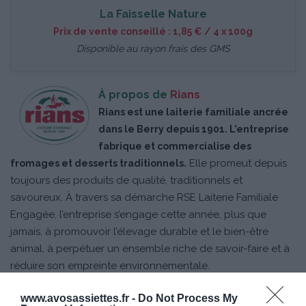
La Faisselle Nature
Prix de vente conseillé : 1,85 € / 4 x 100g
Disponible au rayon frais des GMS
À propos de
Rians
Rians est une laiterie familiale ancrée
dans le Berry depuis 1901. L’entreprise
fabrique et commercialise des
Elle promeut depuis
fromages et desserts traditionnels.
toujours des produits de qualité, traditionnels et
savoureux. À travers sa démarche RSE Laiterie Familiale
Engagée, l’entreprise s’engage cette année, plus que
jamais, à promouvoir l’élevage durable et le bien-être
animal, à perpétuer un ensemble riche de savoir-faire et à
réduire son empreinte environnementale.
www.avosassiettes.fr -
Do Not Process My