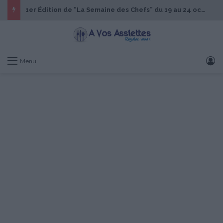
1er Édition de “La Semaine des Chefs” du 19 au 24 octobre 2026
S
Menu