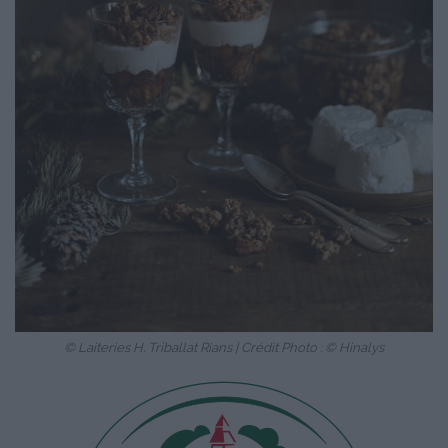
© Laiteries H. Triballat Rians | Crédit Photo : © Hinalys