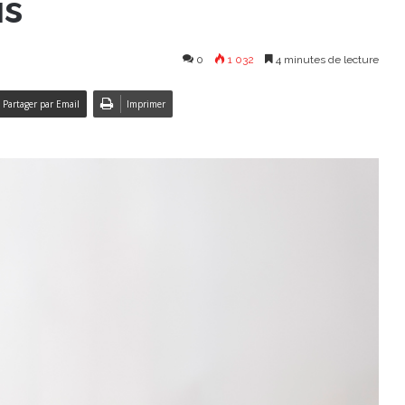
is
0
1 032
4 minutes de lecture
Partager par Email
Imprimer