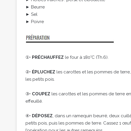
► Beurre
► Sel
► Poivre
①•
PRÉCHAUFFEZ
le four à 180°C (Th.6).
②•
ÉPLUCHEZ
les carottes et les pommes de terre,
les petits pois.
③•
COUPEZ
les carottes et les pommes de terre en
effeuillé.
④•
DÉPOSEZ
, dans un ramequin beurré, deux cuillè
petits pois, puis les pommes de terre. Cassez 1 œuf
l’opération pour les autres ramequins.