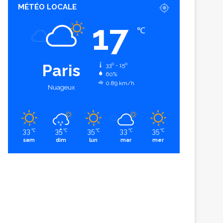
MÉTÉO LOCALE
17
℃
Paris
33º - 15º
60%
0.89 km/h
Nuageux
33
35
35
33
35
℃
℃
℃
℃
℃
sam
dim
lun
mar
mer