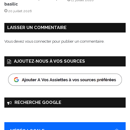
17 juillet 2026
p
basilic
o
20 juillet 2026
i
s
LAISSER UN COMMENTAIRE
Vous devez
vous connecter
pour publier un commentaire.
AJOUTEZ‑NOUS À VOS SOURCES
RECHERCHE GOOGLE