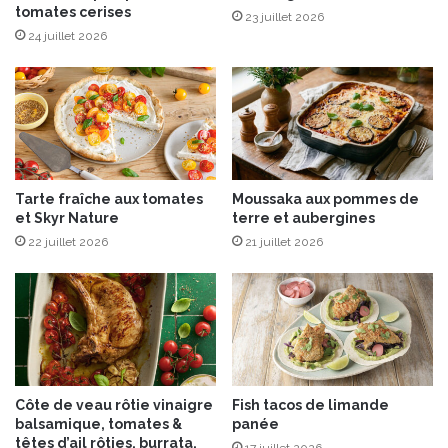
r
tomates cerises
o
23 juillet 2026
t
u
24 juillet 2026
i
q
n
u
e
e
r
t
C
,
a
c
r
a
Tarte fraîche aux tomates
Moussaka aux pommes de
a
r
et Skyr Nature
terre et aubergines
m
o
b
22 juillet 2026
21 juillet 2026
t
a
t
r
e
C
e
a
t
r
p
a
e
m
t
Côte de veau rôtie vinaigre
Fish tacos de limande
e
i
balsamique, tomates &
panée
l
t
têtes d’ail rôties, burrata,