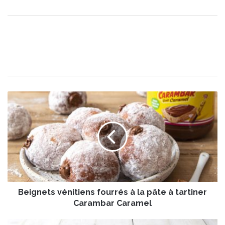
B
e
i
g
n
e
t
s
v
Beignets vénitiens fourrés à la pâte à tartiner
é
n
Carambar Caramel
i
t
Œ