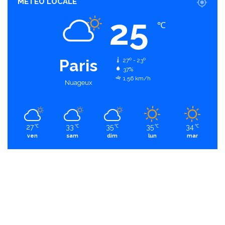
MÉTÉO LOCALE
25
℃
Paris
27º - 23º
37%
1.56 km/h
Nuageux
27
33
35
35
34
℃
℃
℃
℃
℃
ven
sam
dim
lun
mar