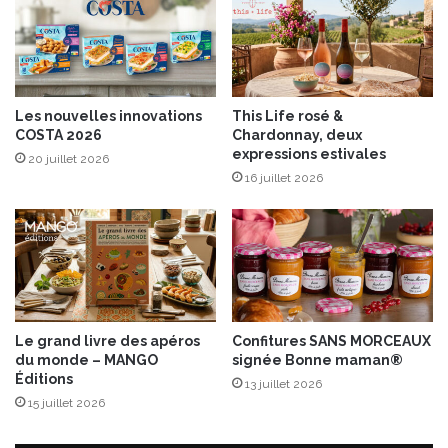
a
t
i
o
n
Les nouvelles innovations
This Life rosé &
,
COSTA 2026
Chardonnay, deux
l
expressions estivales
20 juillet 2026
e
16 juillet 2026
s
2
5
e
t
2
6
o
Le grand livre des apéros
Confitures SANS MORCEAUX
c
du monde – MANGO
signée Bonne maman®
t
Éditions
13 juillet 2026
o
15 juillet 2026
b
r