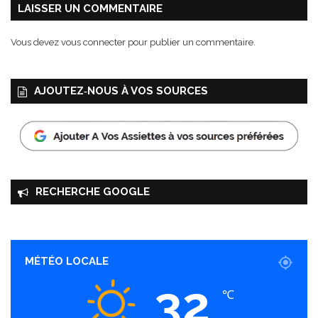
e
LAISSER UN COMMENTAIRE
2
0
Vous devez
vous connecter
pour publier un commentaire.
2
4
AJOUTEZ‑NOUS À VOS SOURCES
RECHERCHE GOOGLE
MÉTÉO LOCALE
32
℃