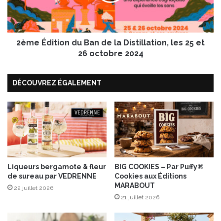
a
d
d
i
o
t
C
i
r
2ème Édition du Ban de la Distillation, les 25 et
o
u
n
26 octobre 2024
n
d
c
u
DÉCOUVREZ ÉGALEMENT
h
B
a
n
d
e
l
a
D
i
Liqueurs bergamote & fleur
BIG COOKIES – Par Puffy®
de sureau par VEDRENNE
Cookies aux Éditions
s
MARABOUT
t
22 juillet 2026
i
21 juillet 2026
l
l