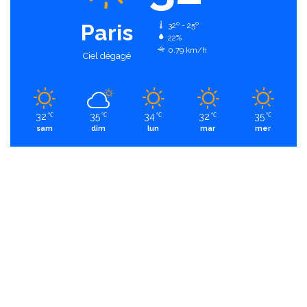
Paris
32º - 25º
22%
0.79 km/h
Ciel dégagé
32
35
34
32
35
℃
℃
℃
℃
℃
sam
dim
lun
mar
mer