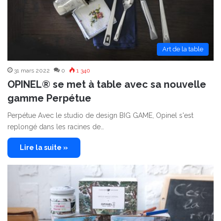
Art de la table
31 mars 2022
0
1 340
OPINEL® se met à table avec sa nouvelle
gamme Perpétue
Perpétue Avec le studio de design BIG GAME, Opinel s'est
replongé dans les racines de…
Lire la suite »