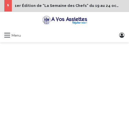
1er Édition de “La Semaine des Chefs” du 19 au 24 octobre 2026
S
Menu