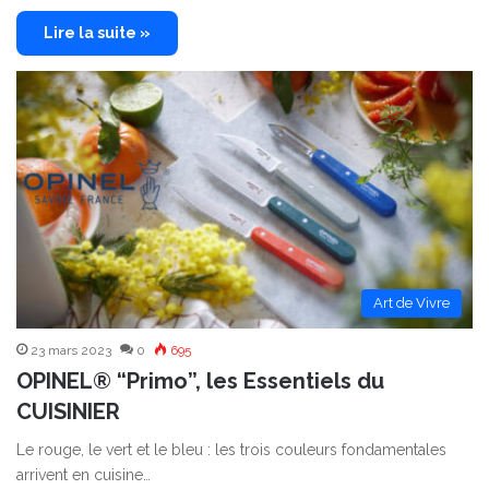
Lire la suite »
Art de Vivre
23 mars 2023
0
695
OPINEL® “Primo”, les Essentiels du
CUISINIER
Le rouge, le vert et le bleu : les trois couleurs fondamentales
arrivent en cuisine…