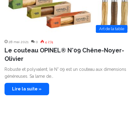
Art de la table
28 mai 2021
0
4 274
Le couteau OPINEL® N°09 Chêne-Noyer-
Olivier
Robuste et polyvalent, le N° 09 est un couteau aux dimensions
généreuses. Sa lame de…
Lire la suite »