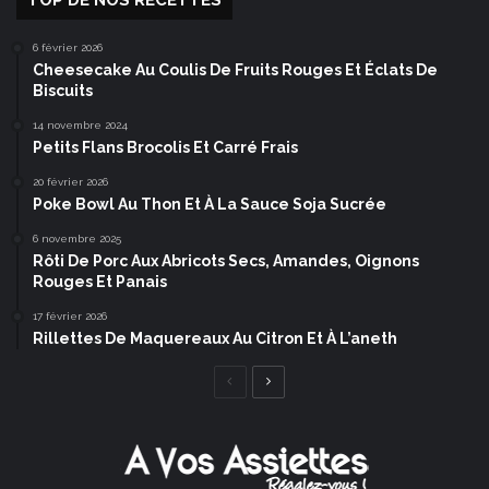
TOP DE NOS RECETTES
6 février 2026
Cheesecake Au Coulis De Fruits Rouges Et Éclats De
Biscuits
14 novembre 2024
Petits Flans Brocolis Et Carré Frais
20 février 2026
Poke Bowl Au Thon Et À La Sauce Soja Sucrée
6 novembre 2025
Rôti De Porc Aux Abricots Secs, Amandes, Oignons
Rouges Et Panais
17 février 2026
Rillettes De Maquereaux Au Citron Et À L’aneth
Page
Page
précédente
suivante