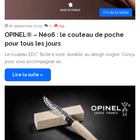
Art de la table
18 septembre 2025
0
754
OPINEL® – Néo6 : le couteau de poche
pour tous les jours
Le couteau EDC* facile à vivre, durable, au design soigné. Conçu
pour vous accompagner au…
Lire la suite »