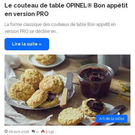
Le couteau de table OPINEL® Bon appétit
en version PRO
La forme classique des couteaux de table Bon appétit en
version PRO se décline en…
Lire la suite »
Art de la table
26 avril 2018
0
2 132