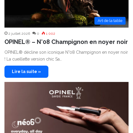
Art de la table
2 juillet 2026
0
1 002
OPINEL® – N°08 Champignon en noyer noir
OPINEL® décline son iconique N°08 Champignon en noyer noir
! La cueillette version chic Sa…
Lire la suite »