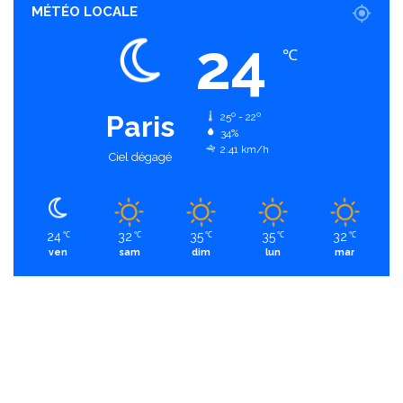
MÉTÉO LOCALE
24
℃
Paris
25º - 22º
34%
2.41 km/h
Ciel dégagé
24
32
35
35
32
℃
℃
℃
℃
℃
ven
sam
dim
lun
mar