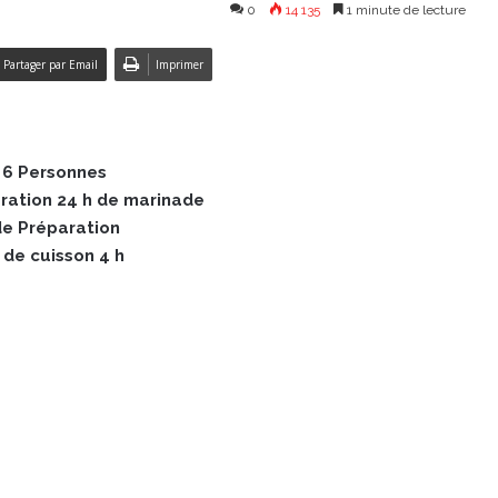
0
14 135
1 minute de lecture
Partager par Email
Imprimer
 6 Personnes
ation 24 h de marinade
 de Préparation
de cuisson 4 h