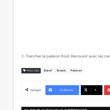
7- Trancher le paleron froid. Recouvrir avec les ca
Mots-clés
Bœuf
Braisé
Paleron
Facebook
X
Partager