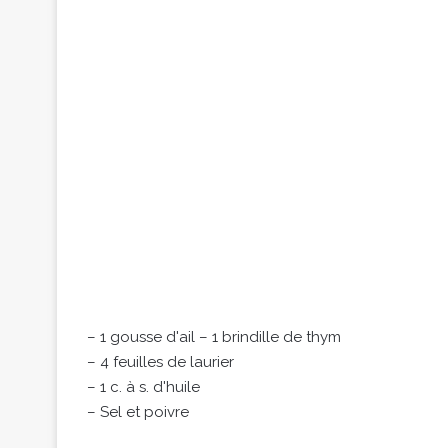
– 1 gousse d'ail – 1 brindille de thym
– 4 feuilles de laurier
– 1 c. à s. d'huile
– Sel et poivre