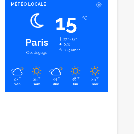
MÉTÉO LOCALE
15
℃
Paris
27º - 13º
69%
0.45 km/h
Ciel dégagé
27
35
34
36
35
℃
℃
℃
℃
℃
ven
sam
dim
lun
mar