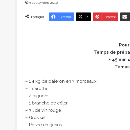
3 septembre 2010
Partager
Facebook
X
Pinterest
Pour
Temps de prépar
+ 45 min
Temps 
– 1.4 kg de paleron en 3 morceaux
– 1 carotte
– 2 oignons
– 1 branche de céleri
– 3 l de vin rouge
– Gros sel
– Poivre en grains