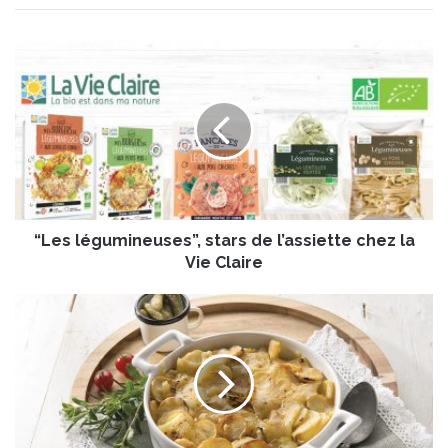
“
L
e
s
l
é
g
u
m
“Les légumineuses”, stars de l’assiette chez la
i
n
Vie Claire
e
u
G
s
r
e
a
s
t
”
i
,
n
s
d