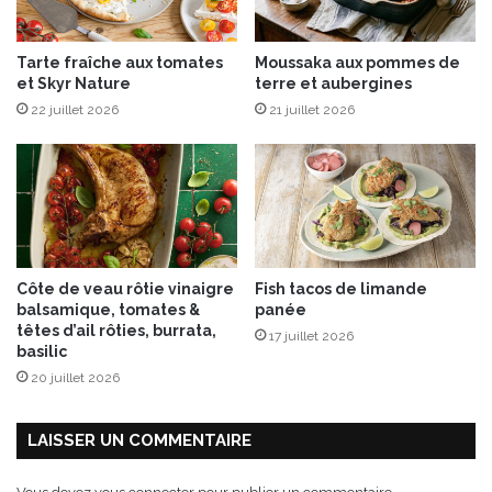
V
g
i
e
Tarte fraîche aux tomates
Moussaka aux pommes de
e
à
et Skyr Nature
terre et aubergines
C
r
l
22 juillet 2026
21 juillet 2026
a
a
c
i
l
r
e
e
t
t
e
Côte de veau rôtie vinaigre
Fish tacos de limande
balsamique, tomates &
panée
têtes d’ail rôties, burrata,
17 juillet 2026
basilic
20 juillet 2026
LAISSER UN COMMENTAIRE