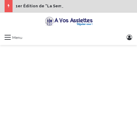
1er Édition de “La Semaine des Chefs” du 19 au 24 octobre 2026
S
Menu