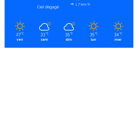
1.7 km/h
Ciel dégagé
27
33
35
35
34
℃
℃
℃
℃
℃
ven
sam
dim
lun
mar