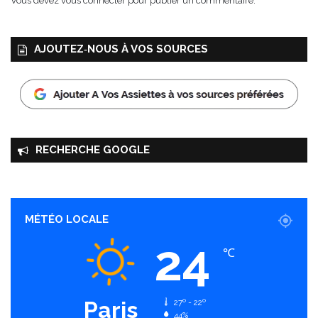
Vous devez
vous connecter
pour publier un commentaire.
AJOUTEZ‑NOUS À VOS SOURCES
RECHERCHE GOOGLE
MÉTÉO LOCALE
24
℃
Paris
27º - 22º
44%