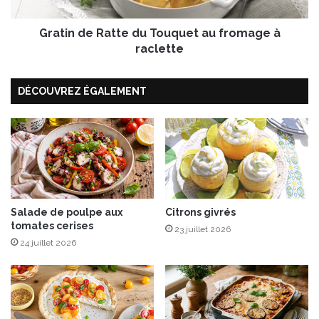
t
e
a
R
r
Gratin de Ratte du Touquet au fromage à
a
s
t
raclette
d
t
e
e
l
DÉCOUVREZ ÉGALEMENT
d
’
u
a
T
s
o
s
u
i
q
e
u
t
e
t
t
Salade de poulpe aux
Citrons givrés
e
tomates cerises
a
23 juillet 2026
c
u
24 juillet 2026
h
f
e
r
z
o
l
m
a
a