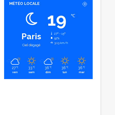
MÉTÉO LOCALE
19
℃
Paris
27º - 15º
52%
3.13 km/h
Ciel dégagé
27
33
36
36
36
℃
℃
℃
℃
℃
ven
sam
dim
lun
mar