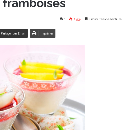
e framboises
1
2 534
4 minutes de lecture
Partager par Email
Imprimer