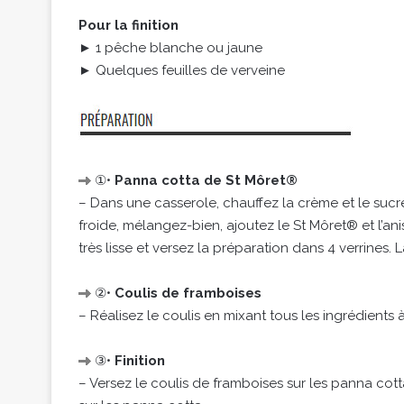
Pour la finition
► 1 pêche blanche ou jaune
► Quelques feuilles de verveine
①•
Panna cotta de St Môret®
– Dans une casserole, chauffez la crème et le sucr
froide, mélangez-bien, ajoutez le St Môret® et l’ani
très lisse et versez la préparation dans 4 verrines. 
②•
Coulis de framboises
– Réalisez le coulis en mixant tous les ingrédients 
③•
Finition
– Versez le coulis de framboises sur les panna cot