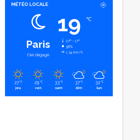
MÉTÉO LOCALE
19
℃
Paris
27º - 17º
58%
1.34 km/h
Ciel dégagé
27
29
33
37
32
℃
℃
℃
℃
℃
jeu
ven
sam
dim
lun