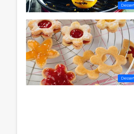
Desser
Desser