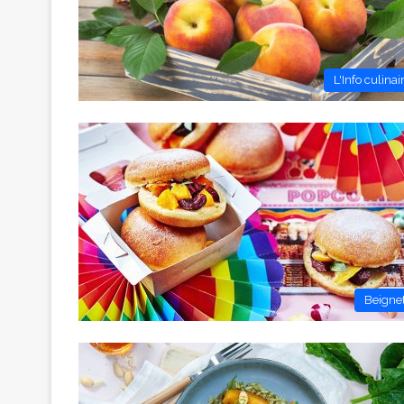
L'Info culinai
Beigne