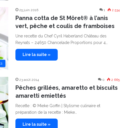
25 juin 2016
1
2 534
Panna cotta de St Môret® à l’anis
vert, pêche et coulis de framboises
Une recette du Chef Cyril Haberland Château des
Reynats – 24650 Chancelade Proportions pour 4…
Lire la suite »
ts
23 août 2014
0
2 665
Pêches grillées, amaretto et biscuits
amaretti emiettés
Recette : © Mieke Goffin | Stylisme culinaire et
préparation de la recette : Mieke…
Lire la suite »