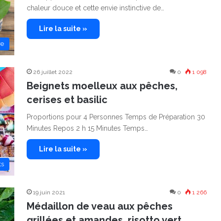
chaleur douce et cette envie instinctive de…
Lire la suite »
re
26 juillet 2022
0
1 098
Beignets moelleux aux pêches,
cerises et basilic
Proportions pour 4 Personnes Temps de Préparation 30
Minutes Repos 2 h 15 Minutes Temps…
Lire la suite »
ts
19 juin 2021
0
1 266
Médaillon de veau aux pêches
grillées et amandes, risotto vert