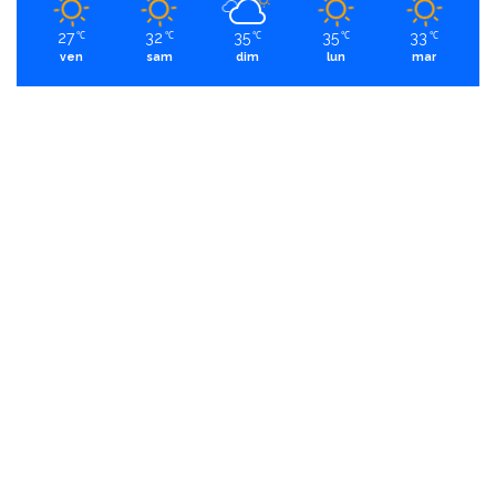
27
32
35
35
33
℃
℃
℃
℃
℃
ven
sam
dim
lun
mar