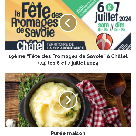
9
è
m
e
“
F
ê
t
19ème “Fête des Fromages de Savoie” à Châtel
e
d
(74) les 6 et 7 juillet 2024
e
s
P
F
u
r
r
o
é
m
e
a
m
g
a
e
i
s
s
d
Purée maison
o