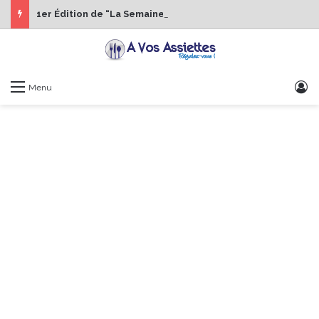
1er Édition de “La Semaine des Chefs” du 19 au 24 octobre 2026
S
Menu