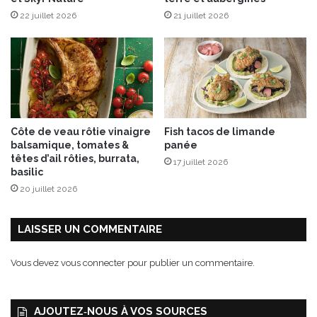
s
22 juillet 2026
21 juillet 2026
6
e
t
7
j
u
i
l
Côte de veau rôtie vinaigre
Fish tacos de limande
l
balsamique, tomates &
panée
e
têtes d’ail rôties, burrata,
17 juillet 2026
t
basilic
2
20 juillet 2026
0
2
4
LAISSER UN COMMENTAIRE
Vous devez
vous connecter
pour publier un commentaire.
AJOUTEZ‑NOUS À VOS SOURCES