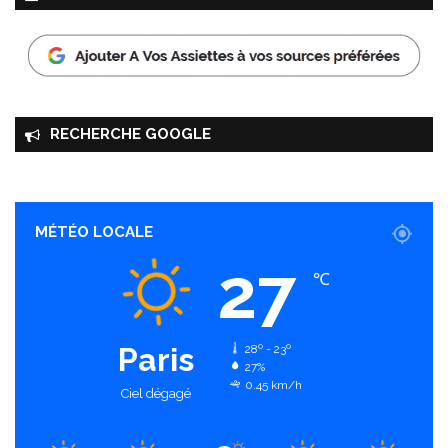
RECHERCHE GOOGLE
MÉTÉO LOCALE
27
℃
Paris
28º - 23º
27%
0.45 km/h
Ciel dégagé