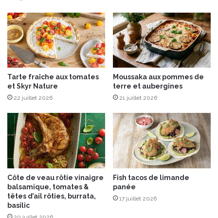
à
d
é
l
i
c
e
Tarte fraîche aux tomates
Moussaka aux pommes de
s
et Skyr Nature
terre et aubergines
g
22 juillet 2026
21 juillet 2026
l
a
c
é
s
C
R
E
Côte de veau rôtie vinaigre
Fish tacos de limande
A
balsamique, tomates &
panée
M
têtes d’ail rôties, burrata,
17 juillet 2026
i
basilic
D
20 juillet 2026