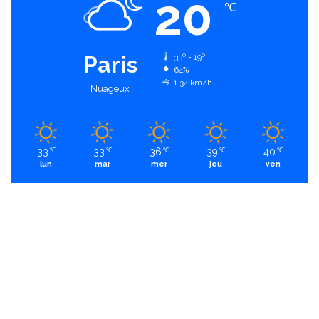
20
℃
Paris
33º - 19º
64%
1.34 km/h
Nuageux
33
33
36
39
40
℃
℃
℃
℃
℃
lun
mar
mer
jeu
ven