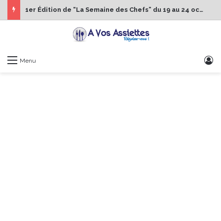
1er Édition de “La Semaine des Chefs” du 19 au 24 octobre 2026
S
Menu