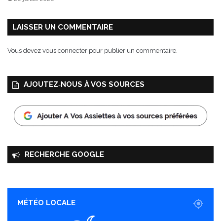
e
l
u
LAISSER UN COMMENTAIRE
x
e
Vous devez
vous connecter
pour publier un commentaire.
AJOUTEZ‑NOUS À VOS SOURCES
RECHERCHE GOOGLE
MÉTÉO LOCALE