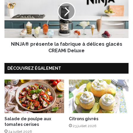
N
a
J
u
A
d
®
p
r
é
NINJA® présente la fabrique à délices glacés
s
e
CREAMi Deluxe
n
t
DÉCOUVREZ ÉGALEMENT
e
l
a
f
a
b
r
i
q
Salade de poulpe aux
Citrons givrés
tomates cerises
u
23 juillet 2026
e
24 juillet 2026