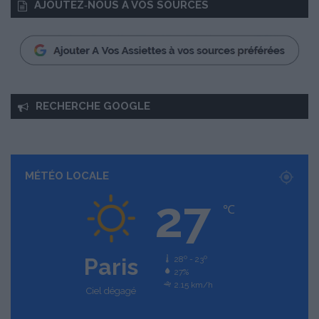
AJOUTEZ‑NOUS À VOS SOURCES
RECHERCHE GOOGLE
MÉTÉO LOCALE
27
℃
Paris
28º - 23º
27%
2.15 km/h
Ciel dégagé