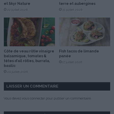
et Skyr Nature
terre et aubergines
u
22 juillet 2026
21 juillet 2026
x
a
m
a
n
d
e
s
Côte de veau rôtie vinaigre
Fish tacos de limande
balsamique, tomates &
panée
têtes d’ail rôties, burrata,
17 juillet 2026
basilic
20 juillet 2026
LAISSER UN COMMENTAIRE
Vous devez
vous connecter
pour publier un commentaire.