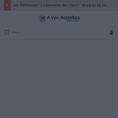
1er Édition de “La Semaine des Chefs” du 19 au 24 octobre 2026
S
Menu