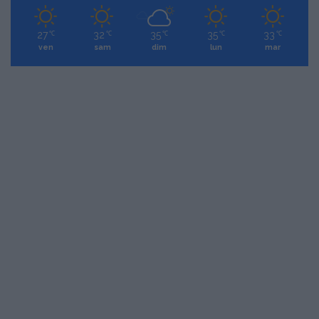
27
32
35
35
33
℃
℃
℃
℃
℃
ven
sam
dim
lun
mar