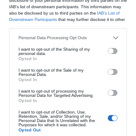
disclosure of your personal information by third parties on the
Mots-clés
Atelier Poisson
Marinière
Papillote
Salicorne
IAB’s list of downstream participants. This information may
Tomates Confites
Truite
also be disclosed by us to third parties on the
IAB’s List of
Downstream Participants
that may further disclose it to other
Pinterest
Partager par Email
third parties.
Please note that this website/app uses one or more Google
Personal Data Processing Opt Outs
services and may gather and store information including but
not limited to your visit or usage behaviour. You may click to
I want to opt-out of the Sharing of my
personal data.
grant or deny consent to Google and its third-party tags to
ÇA PEUT AUSSI VOUS INTÉRESSER
Opted In
use your data for below specified purposes in below Google
consent section.
I want to opt-out of the Sale of my
Personal Data.
Opted In
I want to opt-out of processing my
Personal Data for Targeted Advertising.
Opted In
I want to opt-out of Collection, Use,
Retention, Sale, and/or Sharing of my
Personal Data that Is Unrelated with the
Purposes for which it was collected.
Opted Out