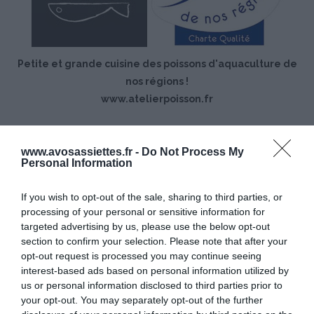
Petite et grande cuisine des poissons d'aquaculture de
nos régions !
www.atelierpoisson.fr
www.avosassiettes.fr -
Do Not Process My
Personal Information
If you wish to opt-out of the sale, sharing to third parties, or
processing of your personal or sensitive information for
targeted advertising by us, please use the below opt-out
© CIPA – Atelier Poisson | Crédits Photos : © Tara Devaud/CIPA
section to confirm your selection. Please note that after your
Recette : © Merouan Bounekraf | Stylisme Culinaire : © Sébastien
opt-out request is processed you may continue seeing
Merdrignac
interest-based ads based on personal information utilized by
Tous droits de reproduction réservés
us or personal information disclosed to third parties prior to
your opt-out. You may separately opt-out of the further