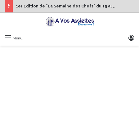
1er Édition de “La Semaine des Chefs” du 19 au 24 octobre 2026
S
Menu