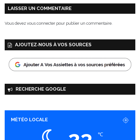
a
t
LAISSER UN COMMENTAIRE
e
s
Vous devez
vous connecter
pour publier un commentaire.
c
o
n
AJOUTEZ‑NOUS À VOS SOURCES
f
i
t
e
s
RECHERCHE GOOGLE
MÉTÉO LOCALE
23
℃