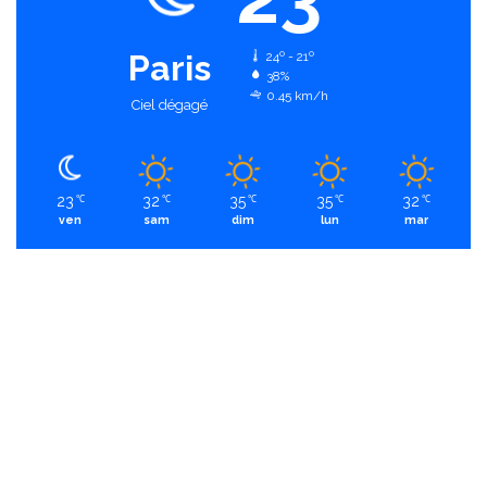
Paris
24º - 21º
38%
0.45 km/h
Ciel dégagé
23
32
35
35
32
℃
℃
℃
℃
℃
ven
sam
dim
lun
mar