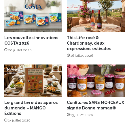
e
n
s
i
”
è
r
e
,
Les nouvelles innovations
This Life rosé &
s
COSTA 2026
Chardonnay, deux
a
expressions estivales
20 juillet 2026
l
16 juillet 2026
i
c
o
r
n
e
s
e
Le grand livre des apéros
Confitures SANS MORCEAUX
t
du monde – MANGO
signée Bonne maman®
t
Éditions
13 juillet 2026
o
15 juillet 2026
m