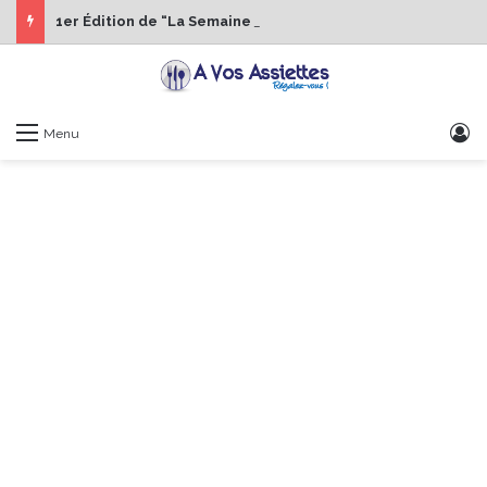
1er Édition de “La Semaine des Chefs” du 19 au 24 octobre 2026
S
Menu