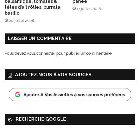
balsamique, tomates &
panée
i
têtes d’ail rôties, burrata,
17 juillet 2026
n
basilic
20 juillet 2026
LAISSER UN COMMENTAIRE
Vous devez
vous connecter
pour publier un commentaire.
AJOUTEZ‑NOUS À VOS SOURCES
RECHERCHE GOOGLE