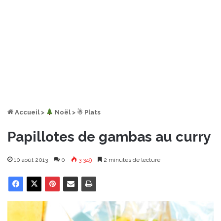
Accueil
>
︎ Noël
>
☃ Plats
Papillotes de gambas au curry
10 août 2013
0
3 349
2 minutes de lecture