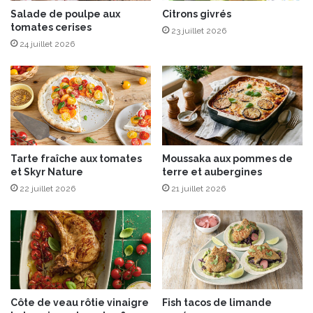
i
Salade de poulpe aux
Citrons givrés
tomates cerises
n
23 juillet 2026
i
24 juillet 2026
C
a
r
a
c
t
è
Tarte fraîche aux tomates
Moussaka aux pommes de
r
et Skyr Nature
terre et aubergines
e
22 juillet 2026
21 juillet 2026
e
t
a
u
r
o
m
a
Côte de veau rôtie vinaigre
Fish tacos de limande
r