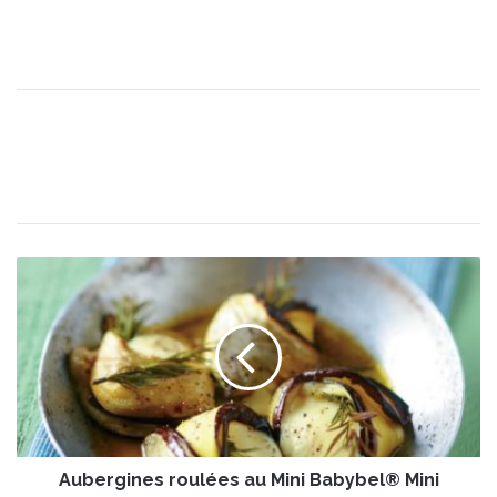
A
u
b
e
r
g
i
n
e
Aubergines roulées au Mini Babybel® Mini
s