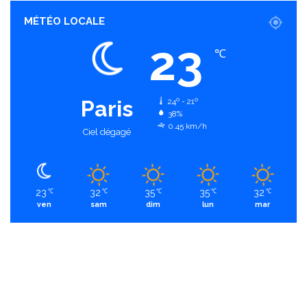
MÉTÉO LOCALE
23
℃
Paris
24º - 21º
38%
0.45 km/h
Ciel dégagé
23
32
35
35
32
℃
℃
℃
℃
℃
ven
sam
dim
lun
mar