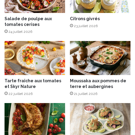
9
j
u
Salade de poulpe aux
Citrons givrés
tomates cerises
i
23 juillet 2026
l
24 juillet 2026
l
e
t
2
0
1
7
Tarte fraîche aux tomates
Moussaka aux pommes de
et Skyr Nature
terre et aubergines
22 juillet 2026
21 juillet 2026