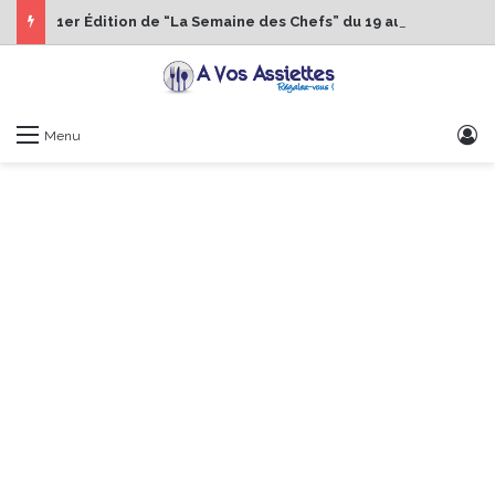
1er Édition de “La Semaine des Chefs” du 19 au 24 octobre 2026
S
Menu