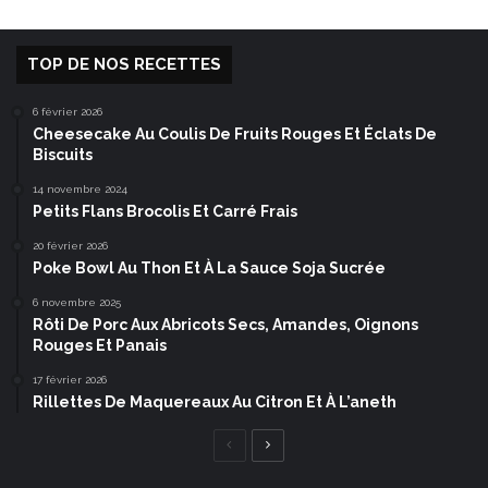
TOP DE NOS RECETTES
6 février 2026
Cheesecake Au Coulis De Fruits Rouges Et Éclats De
Biscuits
14 novembre 2024
Petits Flans Brocolis Et Carré Frais
20 février 2026
Poke Bowl Au Thon Et À La Sauce Soja Sucrée
6 novembre 2025
Rôti De Porc Aux Abricots Secs, Amandes, Oignons
Rouges Et Panais
17 février 2026
Rillettes De Maquereaux Au Citron Et À L’aneth
Page
Page
précédente
suivante