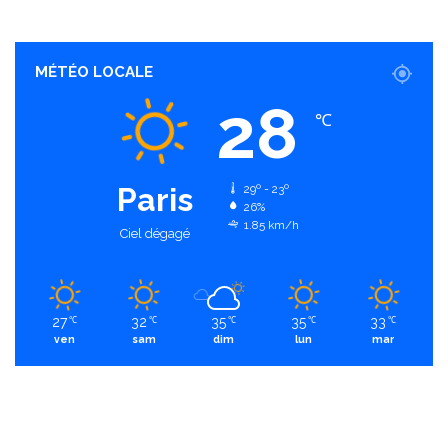
MÉTÉO LOCALE
28
℃
Paris
29º - 23º
26%
1.85 km/h
Ciel dégagé
27
32
35
35
33
℃
℃
℃
℃
℃
ven
sam
dim
lun
mar