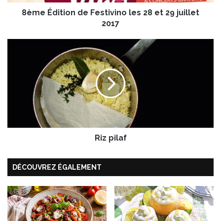
i
8ème Édition de Festivino les 28 et 29 juillet
o
n
2017
d
e
R
F
i
e
z
s
p
t
i
i
l
v
a
i
f
n
o
Riz pilaf
l
e
DÉCOUVREZ ÉGALEMENT
s
2
8
e
t
2