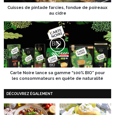
e
Cuisses de pintade farcies, fondue de poireaux
p
i
au cidre
n
t
C
a
a
d
r
e
t
f
e
a
N
r
o
c
i
i
r
e
Carte Noire lance sa gamme “100% BIO” pour
e
s
l
les consommateurs en quête de naturalité
,
a
f
n
o
DÉCOUVREZ ÉGALEMENT
c
n
e
d
s
u
a