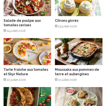
e
g
d
a
e
m
p
m
o
e
Salade de poulpe aux
Citrons givrés
i
tomates cerises
“
23 juillet 2026
r
1
24 juillet 2026
e
0
a
0
u
%
x
B
a
I
u
O
c
”
Tarte fraîche aux tomates
Moussaka aux pommes de
i
p
et Skyr Nature
terre et aubergines
d
o
r
22 juillet 2026
21 juillet 2026
u
e
r
l
e
s
c