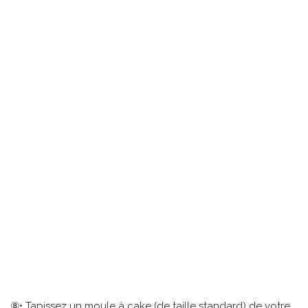
⑧• Tapissez un moule à cake (de taille standard) de votre