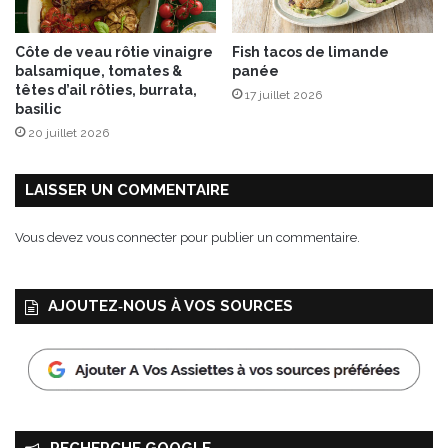
o
n
Côte de veau rôtie vinaigre
Fish tacos de limande
s
balsamique, tomates &
panée
o
têtes d’ail rôties, burrata,
17 juillet 2026
m
basilic
m
20 juillet 2026
a
t
e
LAISSER UN COMMENTAIRE
u
r
Vous devez
vous connecter
pour publier un commentaire.
s
e
n
AJOUTEZ‑NOUS À VOS SOURCES
q
u
ê
t
e
d
e
RECHERCHE GOOGLE