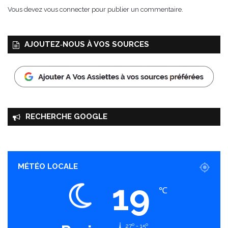
l
y
Vous devez
vous connecter
pour publier un commentaire.
y
m
v
,
a
o
AJOUTEZ‑NOUS À VOS SOURCES
n
r
i
i
l
g
l
a
e
n
e
t
RECHERCHE GOOGLE
o
l
i
v
e
MÉTÉO LOCALE
s
19
d
℃
e
K
a
27º - 15º