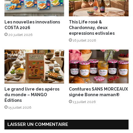
o
a
m
t
m
e
Les nouvelles innovations
This Life rosé &
e
s
COSTA 2026
Chardonnay, deux
s
c
expressions estivales
20 juillet 2026
a
e
16 juillet 2026
u
r
c
i
i
s
d
e
r
c
e
o
e
n
t
f
Le grand livre des apéros
Confitures SANS MORCEAUX
c
i
du monde – MANGO
signée Bonne maman®
h
t
Éditions
13 juillet 2026
a
e
15 juillet 2026
n
s
t
,
i
t
LAISSER UN COMMENTAIRE
l
h