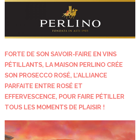
FORTE DE SON SAVOIR-FAIRE EN VINS
PÉTILLANTS, LA MAISON PERLINO CRÉE
SON PROSECCO ROSÉ, L’ALLIANCE
PARFAITE ENTRE ROSÉ ET
EFFERVESCENCE, POUR FAIRE PÉTILLER
TOUS LES MOMENTS DE PLAISIR !