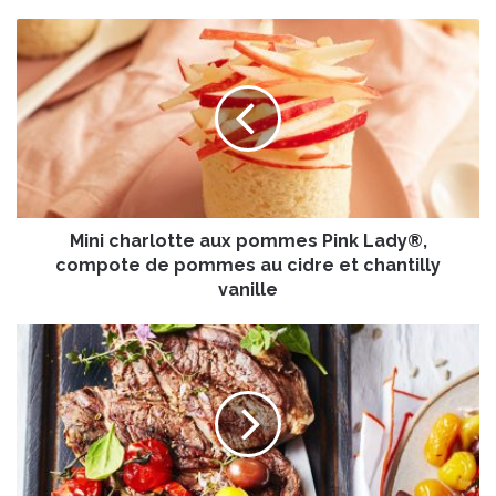
M
i
n
i
c
h
a
r
l
Mini charlotte aux pommes Pink Lady®,
o
t
compote de pommes au cidre et chantilly
t
vanille
e
a
E
u
n
x
t
p
r
o
e
m
c
m
ô
e