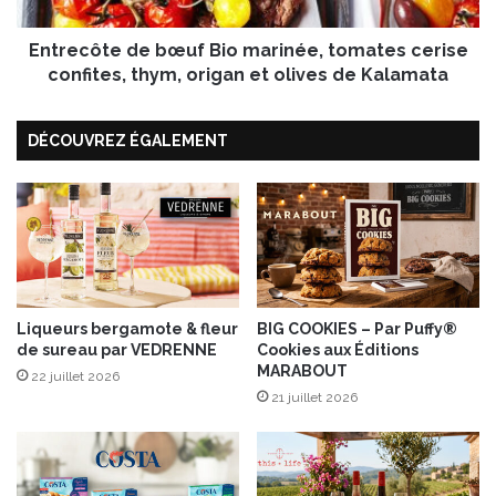
t
s
e
P
Entrecôte de bœuf Bio marinée, tomates cerise
d
i
e
confites, thym, origan et olives de Kalamata
n
b
k
œ
L
DÉCOUVREZ ÉGALEMENT
u
a
f
d
B
y
i
®
o
,
m
c
a
o
r
m
i
Liqueurs bergamote & fleur
BIG COOKIES – Par Puffy®
p
de sureau par VEDRENNE
Cookies aux Éditions
n
MARABOUT
o
é
22 juillet 2026
t
e
21 juillet 2026
e
,
d
t
e
o
p
m