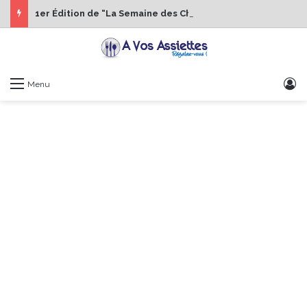
1er Édition de “La Semaine des Chefs” du 19 au 24 octobre 2026
S
Menu