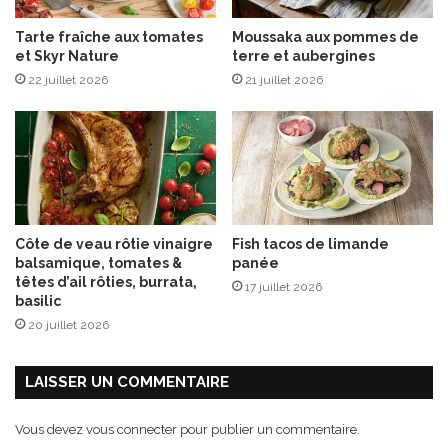
r
r
Tarte fraîche aux tomates
Moussaka aux pommes de
e
o
et Skyr Nature
terre et aubergines
s
22 juillet 2026
21 juillet 2026
e
c
c
o
R
o
s
é
Côte de veau rôtie vinaigre
Fish tacos de limande
balsamique, tomates &
panée
têtes d’ail rôties, burrata,
17 juillet 2026
basilic
20 juillet 2026
LAISSER UN COMMENTAIRE
Vous devez
vous connecter
pour publier un commentaire.