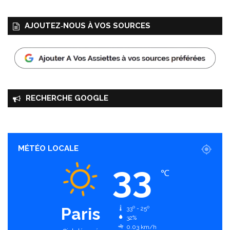
AJOUTEZ‑NOUS À VOS SOURCES
RECHERCHE GOOGLE
MÉTÉO LOCALE
33
℃
Paris
33º - 25º
32%
0.03 km/h