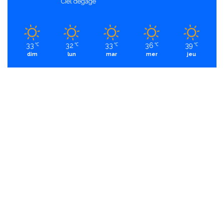
Ciel dégagé
33
32
33
36
39
℃
℃
℃
℃
℃
dim
lun
mar
mer
jeu