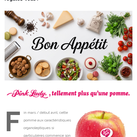
F
in mars / début avril, cette
pomme aux caractéristiques
organoleptiques si
particulières commence son