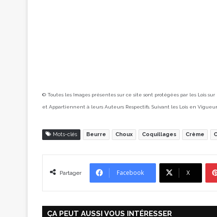
© Toutes les Images présentes sur ce site sont protégées par les Lois sur
et Appartiennent à leurs Auteurs Respectifs. Suivant les Lois en Vigueu
Mots-clés
Beurre
Choux
Coquillages
Crème
C
Facebook
X
Partager
ÇA PEUT AUSSI VOUS INTÉRESSER