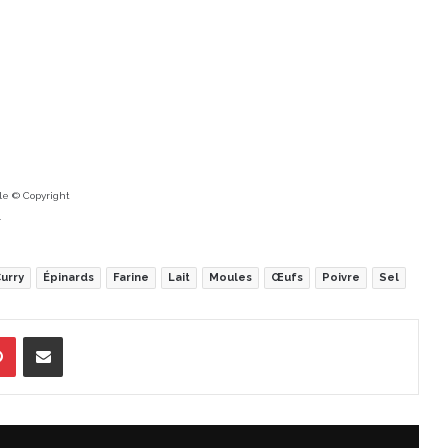
 le © Copyright
r
urry
Épinards
Farine
Lait
Moules
Œufs
Poivre
Sel
Pinterest
Partager par Email