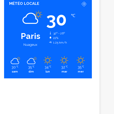
MÉTÉO LOCALE
30
℃
Paris
32º - 26º
22%
1.25 km/h
Nuageux
30
35
34
32
35
℃
℃
℃
℃
℃
sam
dim
lun
mar
mer