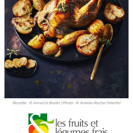
Recette : © AnneCé Bretin | Photo : © Amélie Roche/Interfel