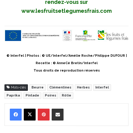
rendez-vous sur
www.lesfruitsetlegumesfrais.com
© Interfel | Photos : © UE/Interfel/Amélie Roche/Philippe DUFOUR |
Recette : © AnneCé Bretin/Interfel
Tous droits de reproduction réservés
Mots-clés
Beurre
Clémentines
Herbes
Interfel
Paprika
Pintade
Poires
Rôtie
Pinterest
Partager par Email