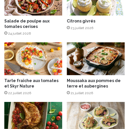
n
i
i
n
l
d
l
’
Salade de poulpe aux
Citrons givrés
e
tomates cerises
é
23 juillet 2026
d
p
24 juillet 2026
e
i
T
c
a
e
h
s
i
,
t
f
i
o
Tarte fraîche aux tomates
Moussaka aux pommes de
i
et Skyr Nature
terre et aubergines
e
22 juillet 2026
21 juillet 2026
g
r
a
s
,
L