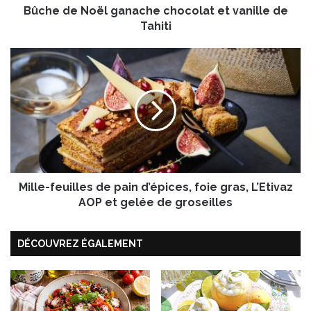
Bûche de Noël ganache chocolat et vanille de
ë
l
Tahiti
g
a
M
n
i
a
l
c
l
h
e
e
-
c
f
h
e
o
u
c
Mille-feuilles de pain d’épices, foie gras, L’Etivaz
i
o
l
AOP et gelée de groseilles
l
l
a
e
t
DÉCOUVREZ ÉGALEMENT
s
e
d
t
e
v
p
a
a