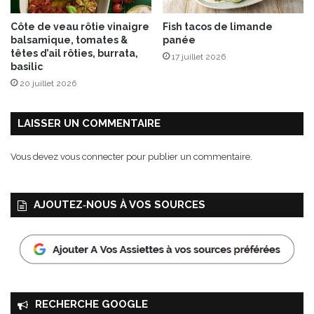
’
E
Côte de veau rôtie vinaigre
Fish tacos de limande
t
balsamique, tomates &
panée
i
têtes d’ail rôties, burrata,
17 juillet 2026
v
basilic
a
20 juillet 2026
z
A
O
LAISSER UN COMMENTAIRE
P
e
Vous devez
vous connecter
pour publier un commentaire.
t
g
e
AJOUTEZ‑NOUS À VOS SOURCES
l
é
e
d
e
g
r
RECHERCHE GOOGLE
o