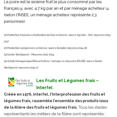
La poire est le sixième fruit le plus consommé par les
Français
, avec 4,7 kg par an et par ménage acheteur
[3]
[4]
(selon l'INSEE, un ménage acheteur représente 2,3
personnes).
[1] Production française à destination du frais en tonnes : source Agreste – SAA, moyenne 2015-
2017
[2] Production européenne en tonnes : source Eurostat, moyenne 2014-16
[3] Kantar Worldpanel – Moyenne 2012-2014
[4] Achats ménages (quantités achetées / ménage en moyenne (KILOS)) : source Kantar
Worldpanel, moyenne 2015-17
Les Fruits et Légumes frais –
Interfel
Créée en 1976, Interfel, l’Interprofession des fruits et
légumes frais, rassemble l’ensemble des produits issus
Tous les stades
de la filière des fruits et légumes frais.
représentants les métiers de la filière sont représentés :