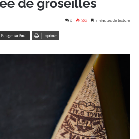
lée de groseilles
0
960
3 minutes de lecture
Partager par Email
Imprimer