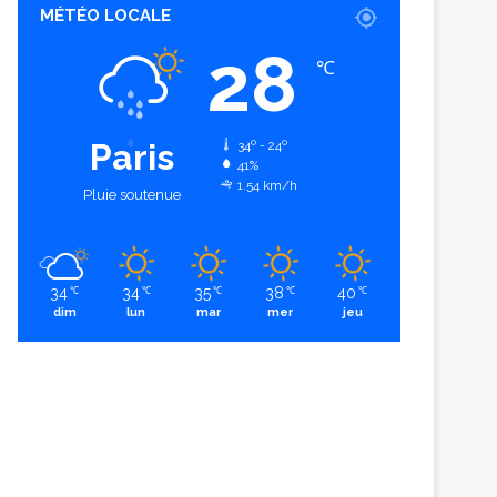
MÉTÉO LOCALE
28
℃
Paris
34º - 24º
41%
1.54 km/h
Pluie soutenue
34
34
35
38
40
℃
℃
℃
℃
℃
dim
lun
mar
mer
jeu