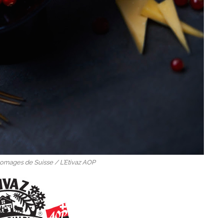
romages de Suisse / L’Etivaz AOP