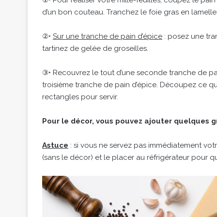
①• Pour réaliser votre mille-feuilles, coupez le pain
d’un bon couteau. Tranchez le foie gras en lamelles
②•
Sur une tranche de pain d’épice
: posez une tra
tartinez de gelée de groseilles.
③• Recouvrez le tout d’une seconde tranche de pain
troisième tranche de pain d’épice. Découpez ce qui 
rectangles pour servir.
Pour le décor, vous pouvez ajouter quelques gro
Astuce
: si vous ne servez pas immédiatement votre
(sans le décor) et le placer au réfrigérateur pour q