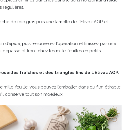
 d’épices en fines tranches dans le sens horizontal à l’aide
 régulières.
nche de foie gras puis une lamelle de L’Etivaz AOP et
 d’épice, puis renouvelez l’opération et finissez par une
dépasse et tran- chez les mille-feuilles en petits
seilles fraîches et des triangles fins de L’Etivaz AOP.
 mille-feuille, vous pouvez l’emballer dans du film étirable
u’il conserve tout son moelleux.