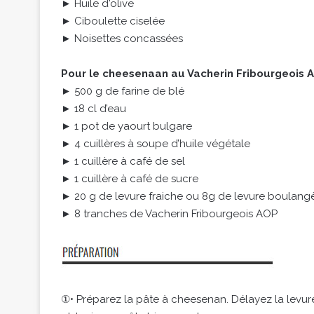
► Huile d'olive
► Ciboulette ciselée
► Noisettes concassées
Pour le cheesenaan au Vacherin Fribourgeois 
► 500 g de farine de blé
► 18 cl d’eau
► 1 pot de yaourt bulgare
► 4 cuillères à soupe d’huile végétale
► 1 cuillère à café de sel
► 1 cuillère à café de sucre
► 20 g de levure fraiche ou 8g de levure boulang
► 8 tranches de Vacherin Fribourgeois AOP
①• Préparez la pâte à cheesenan. Délayez la levure d