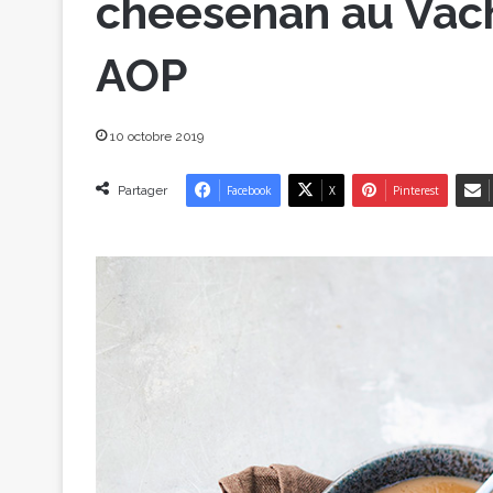
cheesenan au Vach
AOP
10 octobre 2019
Partager
Facebook
X
Pinterest