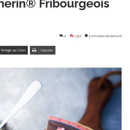
erin® Fribourgeois
0
1 912
3 minutes de lecture
Partager par Email
Imprimer