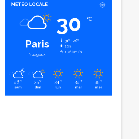
MÉTÉO LOCALE
30
℃
Paris
31º - 26º
26%
1.76 km/h
Nuageux
28
35
34
32
35
℃
℃
℃
℃
℃
sam
dim
lun
mar
mer