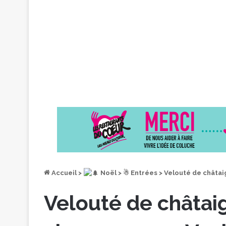
Accueil
>
︎ Noël
>
☃ Entrées
>
Velouté de châtai
Velouté de châtai