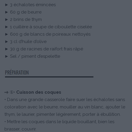
► 3 échalotes émincées
► 60 g de beurre
► 2 brins de thym
► 1 cuillère à soupe de ciboulette ciselée
► 600 g de blancs de poireaux nettoyés
► 3 cl d’huile d’olive
► 30 g de racines de raifort frais râpé
► Sel / piment d’espelette
①•
Cuisson des coques
• Dans une grande casserole faire suer les échalotes sans
coloration avec le beurre, mouiller au vin blanc, ajouter le
thym, le laurier, pimenter légèrement, porter à ébullition.
• Mettre les coques dans le liquide bouillant, bien les
brasser, couvrir.