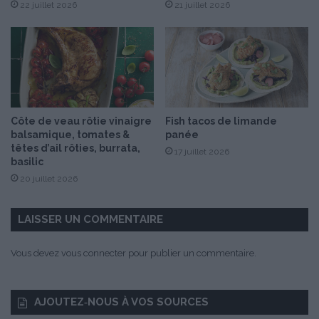
n
22 juillet 2026
21 juillet 2026
a
c
h
d
e
s
l
Côte de veau rôtie vinaigre
Fish tacos de limande
é
balsamique, tomates &
panée
g
têtes d’ail rôties, burrata,
17 juillet 2026
u
basilic
m
20 juillet 2026
e
s
a
LAISSER UN COMMENTAIRE
u
x
Vous devez
vous connecter
pour publier un commentaire.
É
d
i
AJOUTEZ‑NOUS À VOS SOURCES
t
i