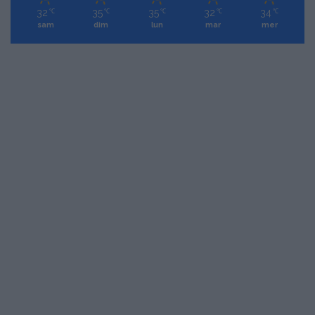
32
35
35
32
34
℃
℃
℃
℃
℃
sam
dim
lun
mar
mer