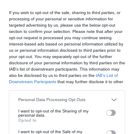
Saint Agur
If you wish to opt-out of the sale, sharing to third parties, or
Pinterest
Partager par Email
processing of your personal or sensitive information for
targeted advertising by us, please use the below opt-out
section to confirm your selection. Please note that after your
opt-out request is processed you may continue seeing
interest-based ads based on personal information utilized by
ÇA PEUT AUSSI VOUS INTÉRESSER
us or personal information disclosed to third parties prior to
your opt-out. You may separately opt-out of the further
disclosure of your personal information by third parties on the
IAB’s list of downstream participants. This information may
also be disclosed by us to third parties on the
IAB’s List of
Downstream Participants
that may further disclose it to other
third parties.
Please note that this website/app uses one or more Google
Personal Data Processing Opt Outs
services and may gather and store information including but
not limited to your visit or usage behaviour. You may click to
I want to opt-out of the Sharing of my
personal data.
grant or deny consent to Google and its third-party tags to
Opted In
use your data for below specified purposes in below Google
consent section.
I want to opt-out of the Sale of my