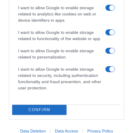
i
I want to allow Google to enable storage
®
related to analytics like cookies on web or
c
device identifiers in apps.
r
é
I want to allow Google to enable storage
e
related to functionality of the website or app.
EXKi® crée son 1er livre de recettes sous forme
s
o
d’almanach des légumes aux Éditions Marabout
I want to allow Google to enable storage
n
!
related to personalization.
1
e
I want to allow Google to enable storage
C
r
related to security, including authentication
h
l
functionality and fraud prevention, and other
e
i
user protection.
e
v
s
r
e
e
c
CONFIRM
d
a
e
k
r
Cheesecake coco
e
Data Deletion
Data Access
Privacy Policy
e
c