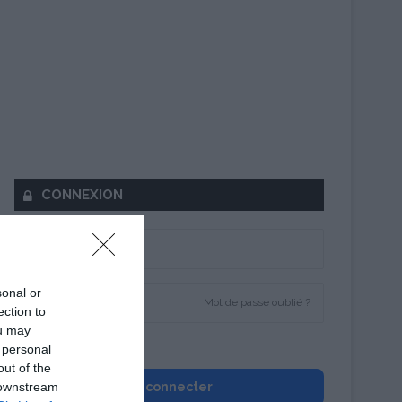
CONNEXION
sonal or
Mot de passe oublié ?
ection to
ou may
Se souvenir de moi
 personal
out of the
 downstream
Se connecter