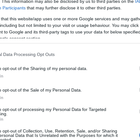
. This information may also be disclosed by us to third parties on the
IA
Participants
that may further disclose it to other third parties.
es
Temps de Préparation 30 Minutes
 that this website/app uses one or more Google services and may gath
including but not limited to your visit or usage behaviour. You may click 
5 Minutes
Réfrigération 1 Nuit
 to Google and its third-party tags to use your data for below specifi
ogle consent section.
l Data Processing Opt Outs
o opt-out of the Sharing of my personal data.
In
o opt-out of the Sale of my Personal Data.
In
to opt-out of processing my Personal Data for Targeted
ing.
In
o opt-out of Collection, Use, Retention, Sale, and/or Sharing
ersonal Data that Is Unrelated with the Purposes for which it
lected.