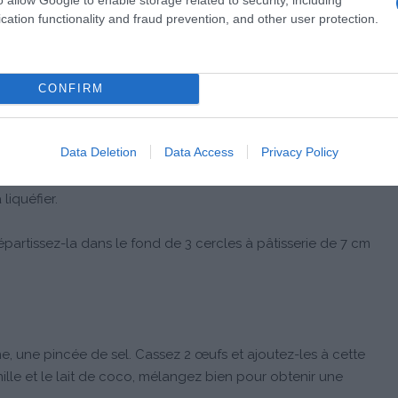
cation functionality and fraud prevention, and other user protection.
CONFIRM
Data Deletion
Data Access
Privacy Policy
 cassés en morceaux. Ajoutez l'huile de coco, vous
liquéfier.
partissez-la dans le fond de 3 cercles à pâtisserie de 7 cm
, une pincée de sel. Cassez 2 œufs et ajoutez-les à cette
anille et le lait de coco, mélangez bien pour obtenir une