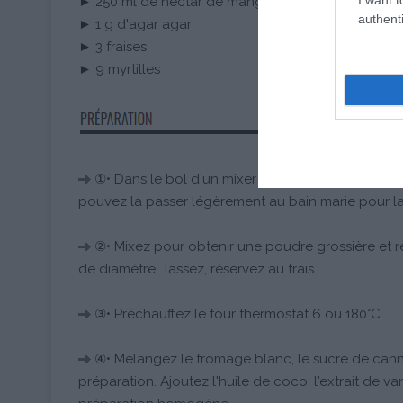
► 250 ml de nectar de mangue
authenti
► 1 g d'agar agar
► 3 fraises
► 9 myrtilles
①• Dans le bol d'un mixer déposez les spéculoos
pouvez la passer légèrement au bain marie pour la 
②• Mixez pour obtenir une poudre grossière et ré
de diamètre. Tassez, réservez au frais.
③• Préchauffez le four thermostat 6 ou 180°C.
④• Mélangez le fromage blanc, le sucre de canne
préparation. Ajoutez l'huile de coco, l'extrait de v