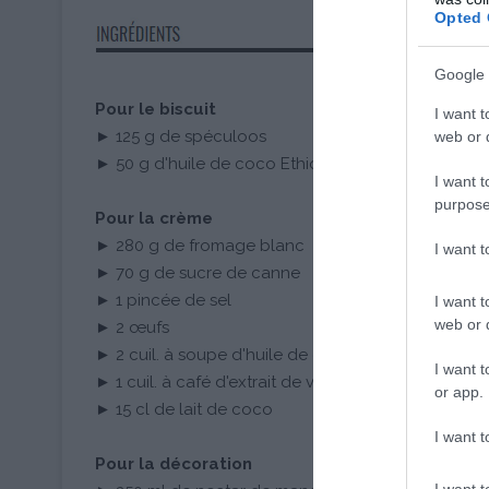
Opted 
Google 
Pour le biscuit
I want t
► 125 g de spéculoos
web or d
► 50 g d'huile de coco Ethiquable
I want t
purpose
Pour la crème
► 280 g de fromage blanc
I want 
► 70 g de sucre de canne
► 1 pincée de sel
I want t
web or d
► 2 œufs
► 2 cuil. à soupe d'huile de coco Ethiquable
I want t
► 1 cuil. à café d'extrait de vanille
or app.
► 15 cl de lait de coco
I want t
Pour la décoration
I want t