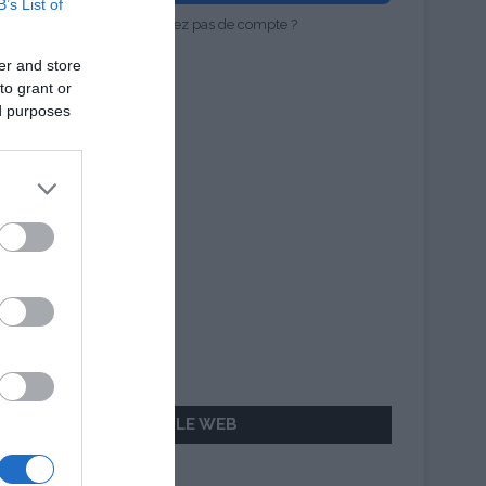
B’s List of
Vous n'avez pas de compte ?
er and store
to grant or
ed purposes
AILLEURS SUR LE WEB