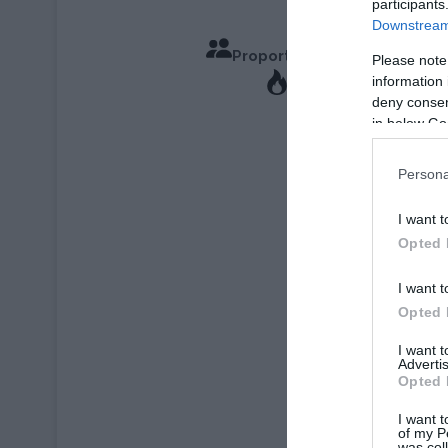
participants
Downstream 
Proportions pour 3 Personn
Please note
information 
Temps de Cuisson 3
deny consent
in below Go
Persona
I want t
Opted 
I want t
Opted 
I want 
Advertis
Opted 
I want t
of my P
was col