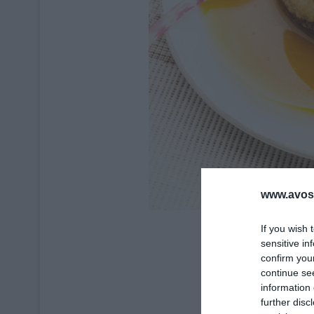
www.avosa
If you wish 
sensitive in
confirm you
continue se
information 
further disc