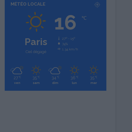
MÉTÉO LOCALE
16
℃
Paris
27º - 15º
74%
1.34 km/h
Ciel dégagé
27
35
34
36
35
℃
℃
℃
℃
℃
ven
sam
dim
lun
mar