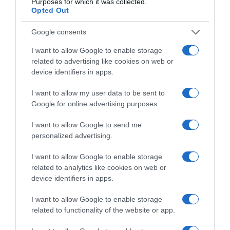
Purposes for which it was collected.
Opted Out
Google consents
I want to allow Google to enable storage
R
related to advertising like cookies on web or
i
device identifiers in apps.
z
a
I want to allow my user data to be sent to
u
Google for online advertising purposes.
l
a
I want to allow Google to send me
i
personalized advertising.
t
Riz au lait, fraises, caramel beurre salé
,
I want to allow Google to enable storage
f
related to analytics like cookies on web or
r
V
device identifiers in apps.
a
e
i
l
I want to allow Google to enable storage
s
o
related to functionality of the website or app.
e
u
s