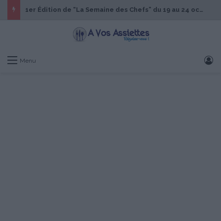
1er Édition de “La Semaine des Chefs” du 19 au 24 octobre 2026
S
Menu