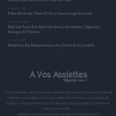
Petits Flans Brocolis Et Carré Frais
20 février 2026
Poke Bowl Au Thon Et À La Sauce Soja Sucrée
6 novembre 2025
Rôti De Porc Aux Abricots Secs, Amandes, Oignons
Rouges Et Panais
17 février 2026
Rillettes De Maquereaux Au Citron Et À L’aneth
Page
Page
précédente
suivante
A Vos Assiettes, des milliers de recettes de cuisine illustrées simples et
raffinées accessibles à tous, en mettant à l'honneur les produits de
saisons, c'est également de l'art de vivre, des actualités culinaires et
bien plus encore ...
Laissez-vous emporter par vos sens et régalez-vous !