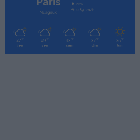
Paris
62%
0.89 km/h
Nuageux
27
29
33
37
35
℃
℃
℃
℃
℃
jeu
ven
sam
dim
lun