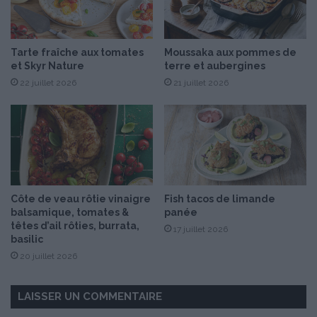
e
t
c
Tarte fraîche aux tomates
Moussaka aux pommes de
u
et Skyr Nature
terre et aubergines
r
22 juillet 2026
21 juillet 2026
r
y
Côte de veau rôtie vinaigre
Fish tacos de limande
balsamique, tomates &
panée
têtes d’ail rôties, burrata,
17 juillet 2026
basilic
20 juillet 2026
LAISSER UN COMMENTAIRE