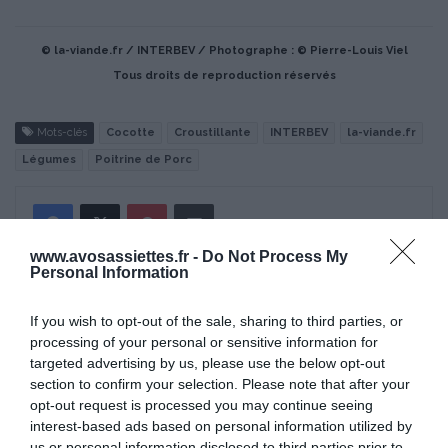
© la-viande.fr / INTERBEV / Photographe : © Pierre-Louis Viel
Tous droits de reproduction réservés
Mots-clés
Cocotte
Croustillante
INTERBEV
la-viande.fr
Légumes
Poitrine de Porc
Pinterest
Partager par Email
www.avosassiettes.fr -
Do Not Process My
Personal Information
ÇA PEUT AUSSI VOUS INTÉRESSER
If you wish to opt-out of the sale, sharing to third parties, or
processing of your personal or sensitive information for
targeted advertising by us, please use the below opt-out
section to confirm your selection. Please note that after your
opt-out request is processed you may continue seeing
interest-based ads based on personal information utilized by
us or personal information disclosed to third parties prior to