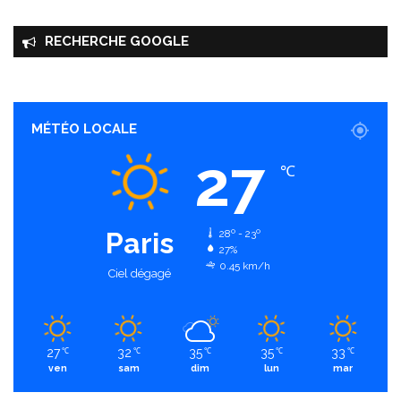
RECHERCHE GOOGLE
MÉTÉO LOCALE
27
℃
Paris
28º - 23º
27%
0.45 km/h
Ciel dégagé
27
32
35
35
33
℃
℃
℃
℃
℃
ven
sam
dim
lun
mar