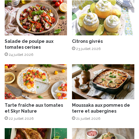
c
e
i
r
t
g
r
i
o
n
n
e
c
Salade de poulpe aux
Citrons givrés
tomates cerises
o
23 juillet 2026
n
24 juillet 2026
f
i
t
Tarte fraîche aux tomates
Moussaka aux pommes de
et Skyr Nature
terre et aubergines
22 juillet 2026
21 juillet 2026