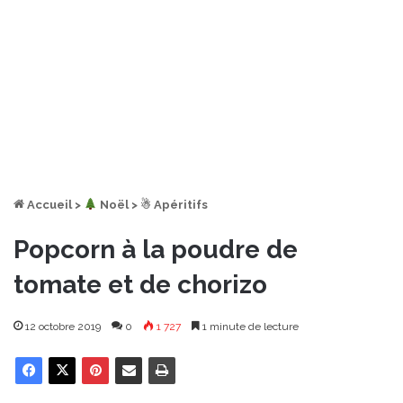
Accueil
>
︎ Noël
>
☃ Apéritifs
Popcorn à la poudre de
tomate et de chorizo
12 octobre 2019
0
1 727
1 minute de lecture