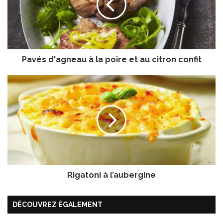
s
d
'
a
g
Pavés d'agneau à la poire et au citron confit
n
e
a
R
u
i
à
g
l
a
a
t
p
o
o
n
i
i
r
à
e
Rigatoni à l’aubergine
l
e
’
t
a
DÉCOUVREZ ÉGALEMENT
a
u
u
b