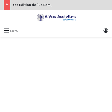
1er Édition de “La Semaine des Chefs” du 19 au 24 octobre 2026
S
Menu