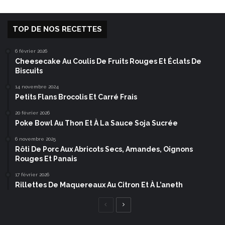
TOP DE NOS RECETTES
6 février 2026
Cheesecake Au Coulis De Fruits Rouges Et Éclats De
Biscuits
14 novembre 2024
Petits Flans Brocolis Et Carré Frais
20 février 2026
Poke Bowl Au Thon Et À La Sauce Soja Sucrée
6 novembre 2025
Rôti De Porc Aux Abricots Secs, Amandes, Oignons
Rouges Et Panais
17 février 2026
Rillettes De Maquereaux Au Citron Et À L’aneth
Page
Page
précédente
suivante