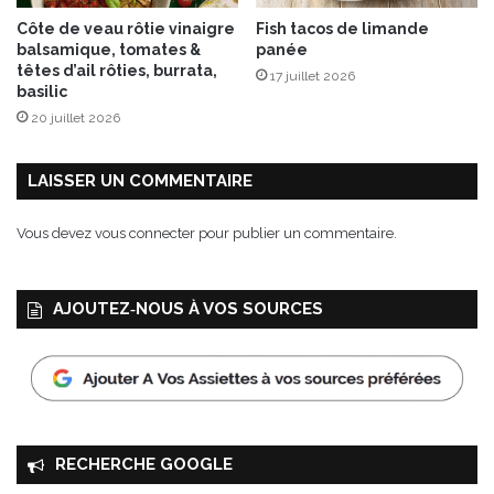
d
Côte de veau rôtie vinaigre
Fish tacos de limande
!
balsamique, tomates &
panée
têtes d’ail rôties, burrata,
17 juillet 2026
basilic
20 juillet 2026
LAISSER UN COMMENTAIRE
Vous devez
vous connecter
pour publier un commentaire.
AJOUTEZ‑NOUS À VOS SOURCES
RECHERCHE GOOGLE