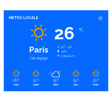
MÉTÉO LOCALE
26
℃
Paris
27º - 24º
30%
2.65 km/h
Ciel dégagé
26
32
35
35
33
℃
℃
℃
℃
℃
ven
sam
dim
lun
mar