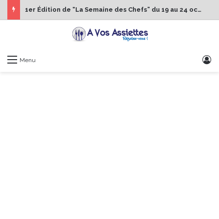
1er Édition de “La Semaine des Chefs” du 19 au 24 octobre 2026
S
Menu