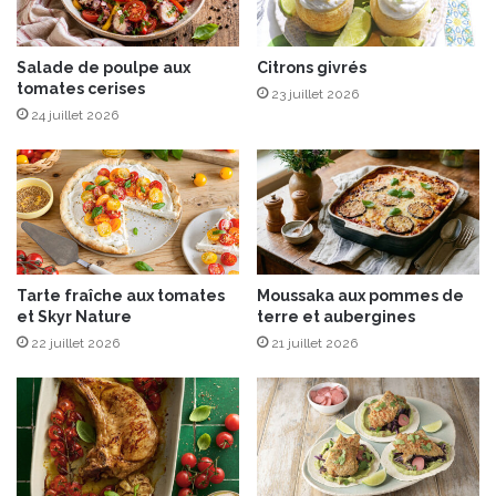
f
m
o
e
n
Salade de poulpe aux
Citrons givrés
d
tomates cerises
d
e
23 juillet 2026
c
B
24 juillet 2026
'
r
e
e
s
b
t
i
U
s
l
L
t
o
Tarte fraîche aux tomates
Moussaka aux pommes de
r
u
et Skyr Nature
terre et aubergines
a
P
22 juillet 2026
21 juillet 2026
G
é
o
r
u
a
r
c
m
a
n