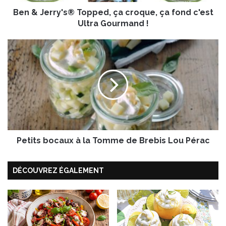
y
Ben & Jerry's® Topped, ça croque, ça fond c'est
'
s
Ultra Gourmand !
®
T
P
o
e
p
t
p
i
e
t
d
s
,
b
ç
o
a
c
c
Petits bocaux à la Tomme de Brebis Lou Pérac
a
r
u
o
x
DÉCOUVREZ ÉGALEMENT
q
à
u
l
e
a
,
T
ç
o
a
m