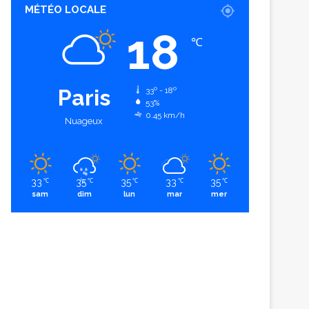
MÉTÉO LOCALE
18
℃
Paris
33º - 18º
53%
0.45 km/h
Nuageux
33
35
35
33
35
℃
℃
℃
℃
℃
sam
dim
lun
mar
mer