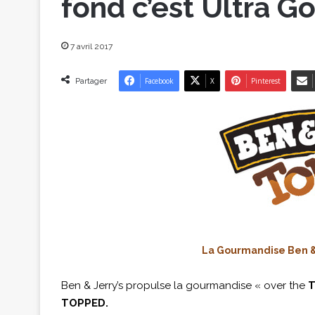
fond c’est Ultra G
7 avril 2017
Partager
Facebook
X
Pinterest
La Gourmandise Ben &
Ben & Jerry’s propulse la gourmandise « over the
TOPPED.