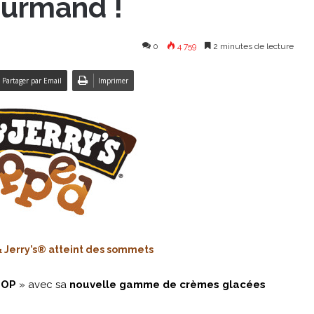
ourmand !
0
4 759
2 minutes de lecture
Partager par Email
Imprimer
 Jerry’s® atteint des sommets
TOP
» avec sa
nouvelle gamme de crèmes glacées