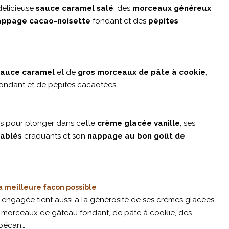
élicieuse
sauce caramel salé
, des
morceaux généreux
appage cacao-noisette
fondant et des
pépites
sauce caramel
et de
gros morceaux de pâte à cookie
,
ondant et de pépites cacaotées.
res pour plonger dans cette
crème glacée vanille
, ses
ablés
craquants et son
nappage au bon goût de
a meilleure façon possible
 engagée tient aussi à la générosité de ses crèmes glacées
s morceaux de gâteau fondant, de pâte à cookie, des
 pécan…