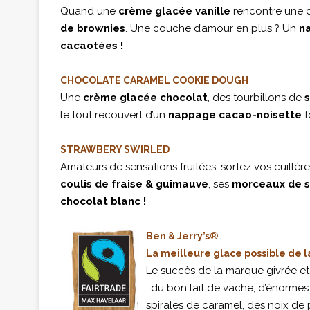
Quand une
crème glacée vanille
rencontre une d
de brownies
. Une couche d’amour en plus ? Un
n
cacaotées !
CHOCOLATE CARAMEL COOKIE DOUGH
Une
crème glacée chocolat
, des tourbillons de
le tout recouvert d’un
nappage cacao-noisette
f
STRAWBERY SWIRLED
Amateurs de sensations fruitées, sortez vos cuillè
coulis de fraise & guimauve
, ses
morceaux de s
chocolat blanc !
Ben & Jerry’s
®
La meilleure glace possible de l
Le succès de la marque givrée et
: du bon lait de vache, d’énorme
spirales de caramel, des noix de