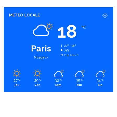
MÉTÉO LOCALE
18
℃
Paris
27º - 18º
71%
2.41 km/h
Nuageux
27
29
32
35
34
℃
℃
℃
℃
℃
jeu
ven
sam
dim
lun