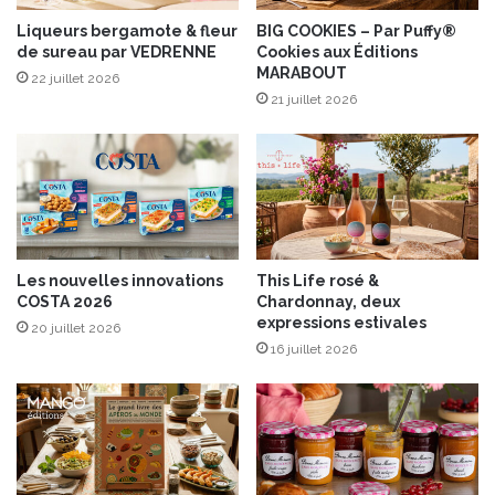
e
t
n
l
Liqueurs bergamote & fleur
BIG COOKIES – Par Puffy®
a
de sureau par VEDRENNE
Cookies aux Éditions
e
MARABOUT
d
s
22 juillet 2026
i
a
21 juillet 2026
n
v
e
o
e
i
n
r
f
-
o
f
r
a
Les nouvelles innovations
This Life rosé &
m
i
COSTA 2026
Chardonnay, deux
a
r
expressions estivales
20 juillet 2026
t
e
16 juillet 2026
i
d
n
e
é
H
d
.
i
M
t
O
!
U