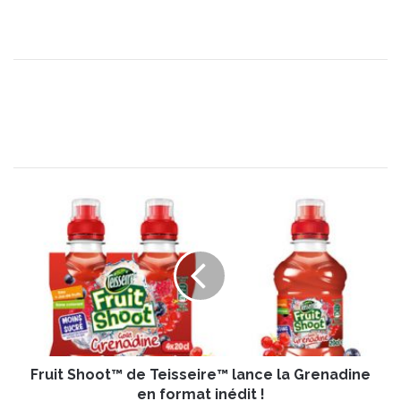
F
r
u
i
t
S
h
o
o
Fruit Shoot™ de Teisseire™ lance la Grenadine
t
™
en format inédit !