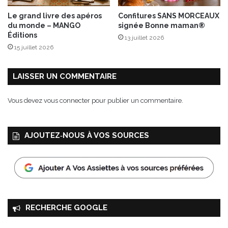
N
Le grand livre des apéros
Confitures SANS MORCEAUX
I
du monde – MANGO
signée Bonne maman®
E
Éditions
13 juillet 2026
R
15 juillet 2026
LAISSER UN COMMENTAIRE
Vous devez
vous connecter
pour publier un commentaire.
AJOUTEZ‑NOUS À VOS SOURCES
RECHERCHE GOOGLE