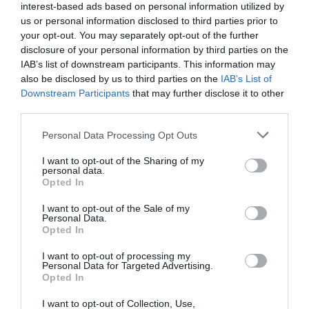
interest-based ads based on personal information utilized by
us or personal information disclosed to third parties prior to
Plongez dans l'univers de Kikkoman
your opt-out. You may separately opt-out of the further
www.kikkoman.fr
disclosure of your personal information by third parties on the
IAB’s list of downstream participants. This information may
also be disclosed by us to third parties on the
IAB’s List of
Downstream Participants
that may further disclose it to other
© Kikkoman | Crédits Photos : © Kikkoman | Tous droits de
third parties.
reproduction réservés
Please note that this website/app uses one or more Google
Personal Data Processing Opt Outs
services and may gather and store information including but
Mots-clés
Avoine
Caramel
Dattes
Myrtilles
Pudding
not limited to your visit or usage behaviour. You may click to
I want to opt-out of the Sharing of my
personal data.
grant or deny consent to Google and its third-party tags to
Opted In
Pinterest
Partager par Email
use your data for below specified purposes in below Google
consent section.
I want to opt-out of the Sale of my
Personal Data.
Opted In
I want to opt-out of processing my
ÇA PEUT AUSSI VOUS INTÉRESSER
Personal Data for Targeted Advertising.
Opted In
I want to opt-out of Collection, Use,