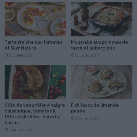
o
e
t
s
a
n
Tarte fraîche aux tomates
Moussaka aux pommes de
s
et Skyr Nature
terre et aubergines
s
22 juillet 2026
21 juillet 2026
u
l
f
i
t
e
s
Côte de veau rôtie vinaigre
Fish tacos de limande
balsamique, tomates &
panée
têtes d’ail rôties, burrata,
17 juillet 2026
basilic
20 juillet 2026