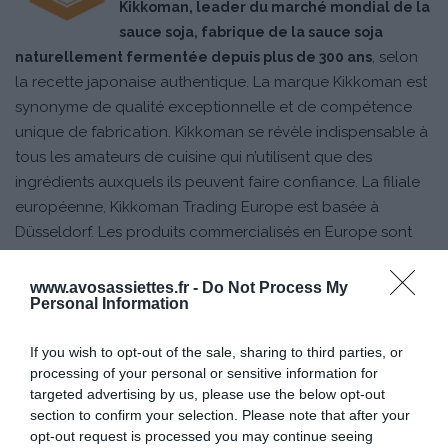
Kikkoman, leader du marché mondial de la
sauce soja, fabrique de la sauce soja
, selon
naturellement fermentée depuis plus de 300 ans
la recette japonaise authentique. La marque Kikkoman est
synonyme de qualité exceptionnelle et de compétence
unique de fabrication. Kikkoman se révèle indispensable à
tous les amateurs de cuisine qui n’utilisent que des
ingrédients auxquels ils peuvent faire confiance. La filiale
européenne, Kikkoman Trading Europe est basée à
Düsseldorf. Les produits commercialisés en Europe sont
fabriqués depuis 1997 par l’usine néerlandaise du groupe,
à Sappemeer. La capacité de production de l’usine est
www.avosassiettes.fr -
Do Not Process My
Personal Information
passée de 4 millions de litres à 14 millions de litres
actuellement.
If you wish to opt-out of the sale, sharing to third parties, or
processing of your personal or sensitive information for
targeted advertising by us, please use the below opt-out
section to confirm your selection. Please note that after your
opt-out request is processed you may continue seeing