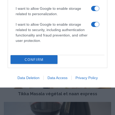
I want to allow Google to enable storage
related to personalization.
I want to allow Google to enable storage
related to security, including authentication
functionality and fraud prevention, and other
user protection.
T
i
k
CONFIRM
k
a
M
a
Data Deletion
Data Access
Privacy Policy
s
a
Tikka Masala végétal et naan express
l
a
v
T
é
u