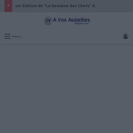
1er Édition de “La Semaine des Chefs” du 19 au 24 octobre 2026
S
Menu