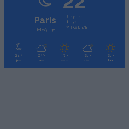
22
Paris
23º - 20º
43%
2.68 km/h
Ciel dégagé
22
27
33
36
36
℃
℃
℃
℃
℃
jeu
ven
sam
dim
lun