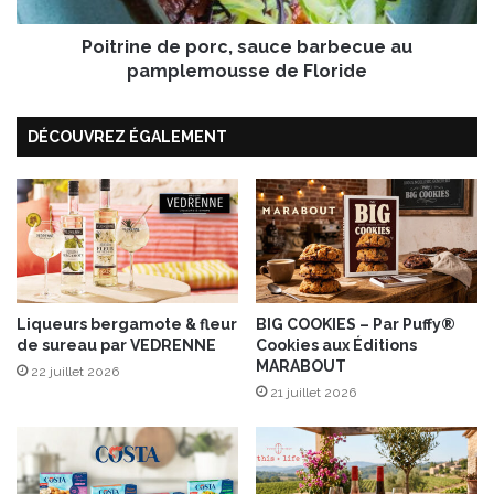
l
d
e
Poitrine de porc, sauce barbecue au
e
n
p
pamplemousse de Floride
t
o
i
r
l
DÉCOUVREZ ÉGALEMENT
c
l
,
e
s
s
a
”
u
d
c
e
e
N
b
a
a
Liqueurs bergamote & fleur
BIG COOKIES – Par Puffy®
t
de sureau par VEDRENNE
Cookies aux Éditions
r
MARABOUT
u
b
22 juillet 2026
r
e
21 juillet 2026
'
c
&
u
B
e
o
a