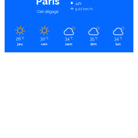
Paris
34%
5.07 km/h
Ciel dégagé
26
30
34
35
34
℃
℃
℃
℃
℃
jeu
ven
sam
dim
lun