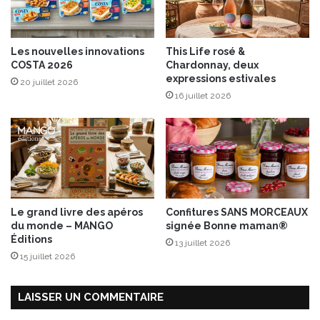
n
u
p
a
Les nouvelles innovations
This Life rosé &
m
COSTA 2026
Chardonnay, deux
p
expressions estivales
20 juillet 2026
l
16 juillet 2026
e
m
o
u
s
s
e
d
Le grand livre des apéros
Confitures SANS MORCEAUX
e
du monde – MANGO
signée Bonne maman®
F
Éditions
13 juillet 2026
l
15 juillet 2026
o
r
i
LAISSER UN COMMENTAIRE
d