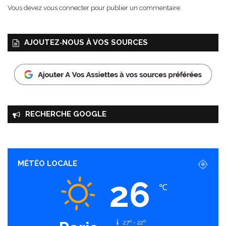
e
Vous devez
vous connecter
pour publier un commentaire.
AJOUTEZ‑NOUS À VOS SOURCES
RECHERCHE GOOGLE
MÉTÉO LOCALE
26
℃
27º - 22º