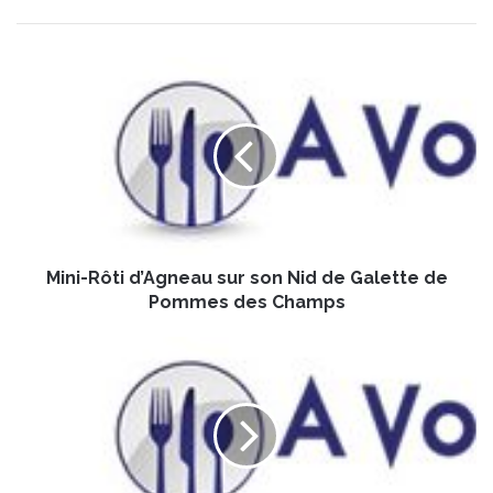
M
i
n
i
-
R
ô
t
i
Mini-Rôti d’Agneau sur son Nid de Galette de
d
’
Pommes des Champs
A
g
P
n
o
e
u
a
l
u
e
s
t
u
R