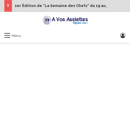
1er Édition de “La Semaine des Chefs” du 19 au 24 octobre 2026
S
Menu