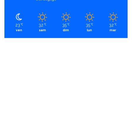
23
32
35
35
32
℃
℃
℃
℃
℃
ven
sam
dim
lun
mar