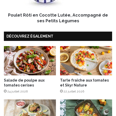
r
ô
s
t
o
Poulet Rôti en Cocotte Lutée, Accompagné de
i
n
e
ses Petits Légumes
N
n
i
C
d
DÉCOUVREZ ÉGALEMENT
o
d
c
e
o
G
t
a
t
l
e
e
L
t
u
t
t
Salade de poulpe aux
Tarte fraîche aux tomates
e
tomates cerises
et Skyr Nature
é
d
e
24 juillet 2026
22 juillet 2026
e
,
P
A
o
c
m
c