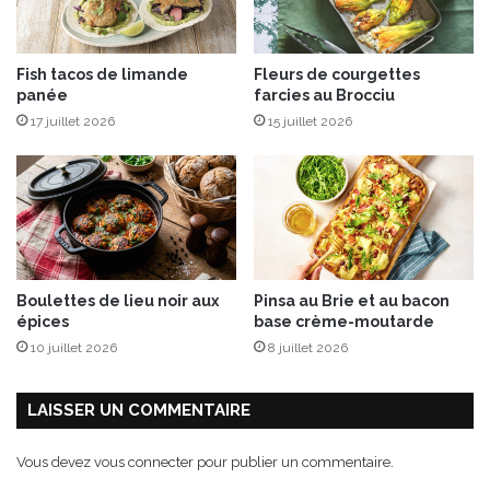
m
o
e
m
s
p
Fish tacos de limande
Fleurs de courgettes
d
a
panée
farcies au Brocciu
e
g
s
17 juillet 2026
15 juillet 2026
n
C
é
h
d
a
e
m
s
p
e
s
s
P
Boulettes de lieu noir aux
Pinsa au Brie et au bacon
e
épices
base crème-moutarde
t
10 juillet 2026
8 juillet 2026
i
t
s
LAISSER UN COMMENTAIRE
L
é
Vous devez
vous connecter
pour publier un commentaire.
g