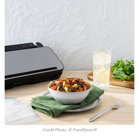
Crédit Photo : © FoodSaver®