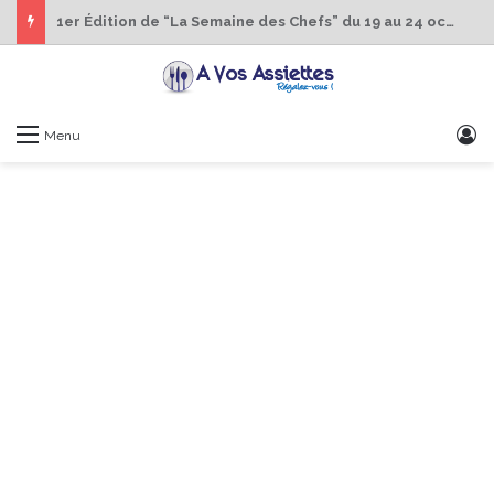
1er Édition de “La Semaine des Chefs” du 19 au 24 octobre 2026
S
Menu