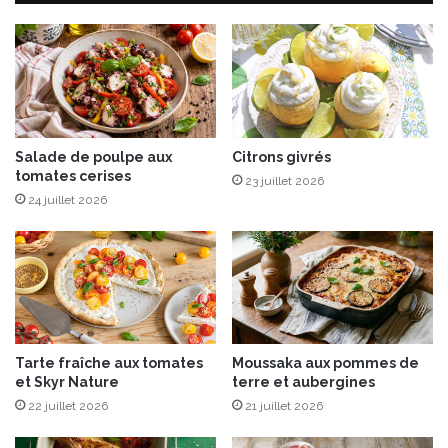
d
d
a
e
n
l
t
a
l
n
’
g
E
u
u
e
Salade de poulpe aux
Citrons givrés
tomates cerises
r
s
23 juillet 2026
o
d
24 juillet 2026
!
e
c
h
a
t
à
l
Tarte fraîche aux tomates
Moussaka aux pommes de
a
et Skyr Nature
terre et aubergines
c
22 juillet 2026
21 juillet 2026
h
a