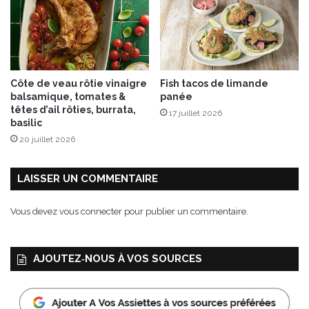
n
t
i
l
l
y
Côte de veau rôtie vinaigre
Fish tacos de limande
d
balsamique, tomates &
panée
e
têtes d’ail rôties, burrata,
17 juillet 2026
f
basilic
r
20 juillet 2026
a
m
b
LAISSER UN COMMENTAIRE
o
i
Vous devez
vous connecter
pour publier un commentaire.
s
e
s
AJOUTEZ‑NOUS À VOS SOURCES