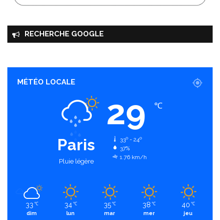
RECHERCHE GOOGLE
MÉTÉO LOCALE
29
℃
Paris
33º - 24º
37%
1.76 km/h
Pluie légère
33
34
35
38
40
℃
℃
℃
℃
℃
dim
lun
mar
mer
jeu