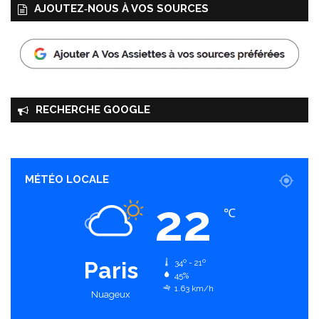
AJOUTEZ‑NOUS À VOS SOURCES
RECHERCHE GOOGLE
MÉTÉO LOCALE
22
℃
Paris
34º - 21º
45%
1.63 km/h
Nuageux