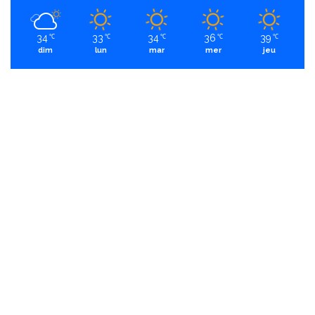
34
33
34
36
39
℃
℃
℃
℃
℃
dim
lun
mar
mer
jeu