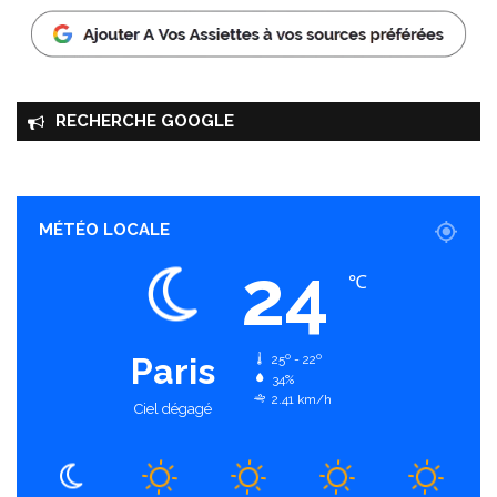
RECHERCHE GOOGLE
MÉTÉO LOCALE
24
℃
Paris
25º - 22º
34%
2.41 km/h
Ciel dégagé