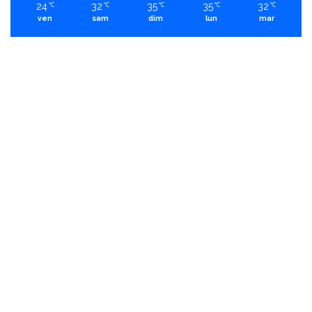
24
32
35
35
32
℃
℃
℃
℃
℃
ven
sam
dim
lun
mar