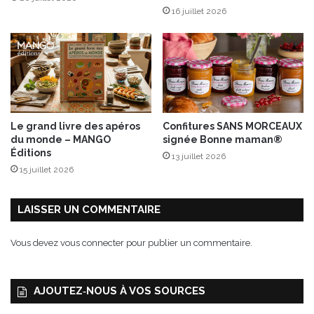
e
16 juillet 2026
r
s
i
l
a
u
b
a
Le grand livre des apéros
Confitures SANS MORCEAUX
r
du monde – MANGO
signée Bonne maman®
b
Éditions
13 juillet 2026
e
15 juillet 2026
c
u
e
LAISSER UN COMMENTAIRE
Vous devez
vous connecter
pour publier un commentaire.
AJOUTEZ‑NOUS À VOS SOURCES