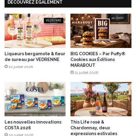
DÉCOUVREZ ÉGALEMENT
l
l
é
e
s
a
i
l
,
Liqueurs bergamote & fleur
BIG COOKIES – Par Puffy®
de sureau par VEDRENNE
Cookies aux Éditions
c
MARABOUT
i
22 juillet 2026
b
21 juillet 2026
o
u
l
e
t
t
e
Les nouvelles innovations
This Life rosé &
&
COSTA 2026
Chardonnay, deux
p
expressions estivales
20 juillet 2026