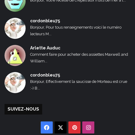
Bonjour, Votre recette de crêpes aux fruits de mer a l...
cordonbleu75
Bonjour, Pour tous renseignements voici le numéro
lecteurs M...
Arlette Auduc
Comment faire pour acheter des assiettes Maxwell and
William...
cordonbleu75
Bonjour, Effectivement la saucisse de Morteau est crue
:-) B...
SUIVEZ-NOUS
Facebook
X
Pinterest
Instagram