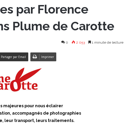
es par Florence
ons Plume de Carotte
0
2 053
1 minute de lecture
Partager par Email
Imprimer
es majeures pour nous éclairer
isation, accompagnés de photographies
e, leur transport, leurs traitements.