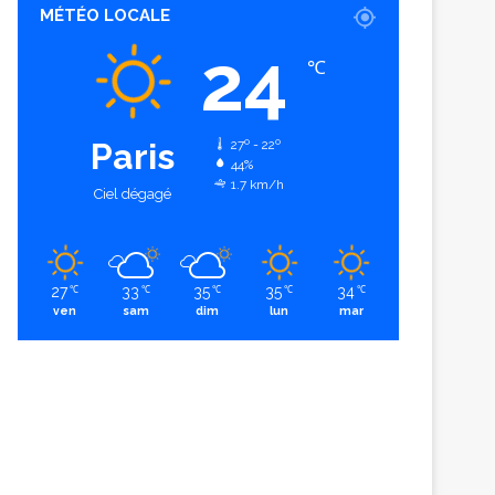
MÉTÉO LOCALE
24
℃
Paris
27º - 22º
44%
1.7 km/h
Ciel dégagé
27
33
35
35
34
℃
℃
℃
℃
℃
ven
sam
dim
lun
mar