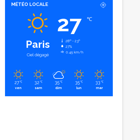
MÉTÉO LOCALE
27
℃
Paris
28º - 23º
27%
0.45 km/h
Ciel dégagé
27
32
35
35
33
℃
℃
℃
℃
℃
ven
sam
dim
lun
mar