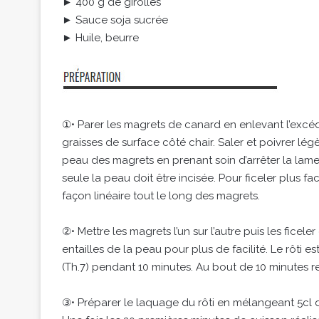
► 400 g de girolles
► Sauce soja sucrée
► Huile, beurre
①• Parer les magrets de canard en enlevant l’excéden
graisses de surface côté chair. Saler et poivrer lég
peau des magrets en prenant soin d’arrêter la lame
seule la peau doit être incisée. Pour ficeler plus faci
façon linéaire tout le long des magrets.
②• Mettre les magrets l’un sur l’autre puis les ficele
entailles de la peau pour plus de facilité. Le rôti es
(Th.7) pendant 10 minutes. Au bout de 10 minutes ret
③• Préparer le laquage du rôti en mélangeant 5cl 